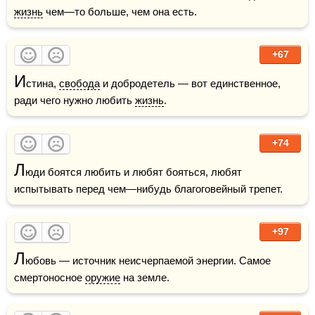
жизнь
 чем—то больше, чем она есть.
+67
И
стина, 
свобода
 и добродетель — вот единственное, 
ради чего нужно любить 
жизнь
.
+74
Л
юди боятся любить и любят бояться, любят 
испытывать перед чем—нибудь благоговейный трепет.
+97
Л
юбовь — источник неисчерпаемой энергии. Самое 
смертоносное 
оружие
 на земле.