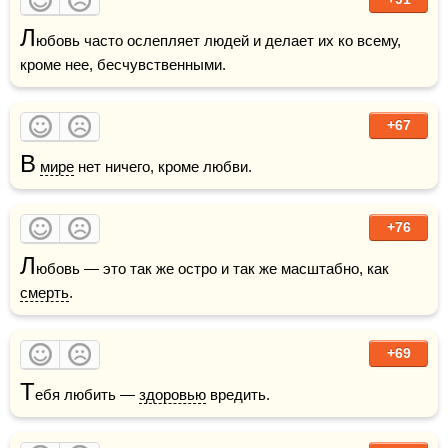
Л
юбовь часто ослепляет людей и делает их ко всему, 
кроме нее, бесчувственными.
+67
В
мире
 нет ничего, кроме любви.
+76
Л
юбовь — это так же остро и так же масштабно, как 
смерть
.
+69
Т
ебя любить — 
здоровью
 вредить.