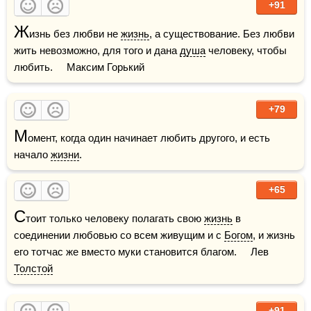
+91
Ж
изнь без любви не 
жизнь
, а существование. Без любви 
жить невозможно, для того и дана 
душа
 человеку, чтобы 
любить.     Максим Горький
+79
М
омент, когда один начинает любить другого, и есть 
начало 
жизни
.
+65
С
тоит только человеку полагать свою 
жизнь
 в 
соединении любовью со всем живущим и с 
Богом
, и жизнь 
его тотчас же вместо муки становится благом.     Лев 
Толстой
+91