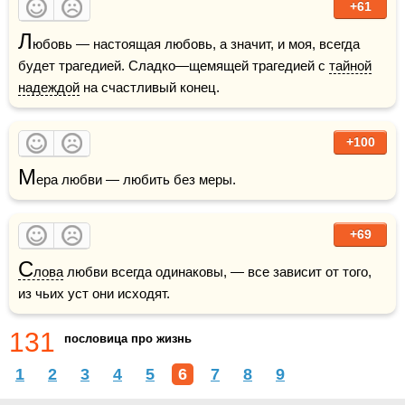
+61
Л
юбовь — настоящая любовь, а значит, и моя, всегда 
будет трагедией. Сладко—щемящей трагедией с 
тайной
надеждой
 на счастливый конец.
+100
М
ера любви — любить без меры.
+69
С
лова
 любви всегда одинаковы, — все зависит от того, 
из чьих уст они исходят.
131
пословица про жизнь
1
2
3
4
5
6
7
8
9