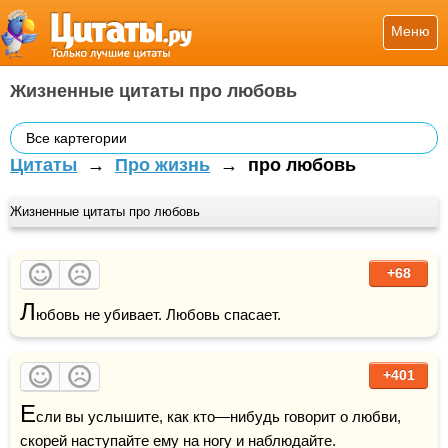
Меню
Жизненные цитаты про любовь
Все картегории
Цитаты
→
Про жизнь
→
про любовь
Жизненные цитаты про любовь
+68
Л
юбовь не убивает. Любовь спасает.
+401
Е
сли вы услышите, как кто—нибудь говорит о любви, 
скорей наступайте ему на 
ногу
 и наблюдайте.