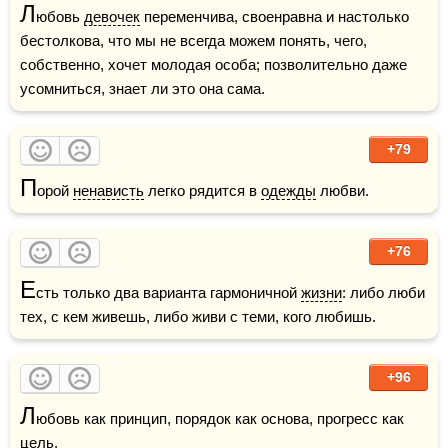
Л
юбовь 
девочек
 переменчива, своенравна и настолько 
бестолкова, что мы не всегда можем понять, чего, 
собственно, хочет молодая особа; позволительно даже 
усомниться, знает ли это она сама.
+79
П
орой 
ненависть
 легко рядится в 
одежды
 любви.
+76
Е
сть только два варианта гармоничной 
жизни
: либо люби 
тех, с кем живешь, либо живи с теми, кого любишь.
+96
Л
юбовь как принцип, порядок как основа, прогресс как 
цель
.