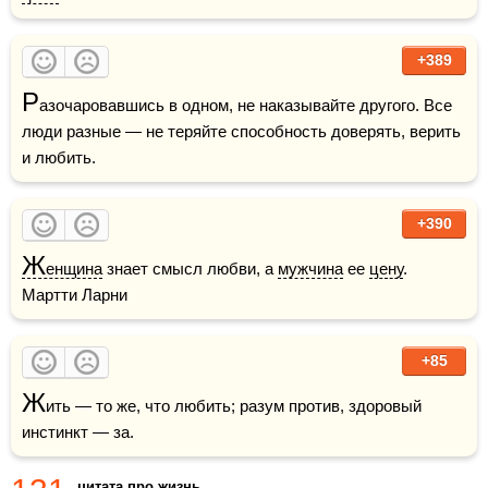
+389
Р
азочаровавшись в одном, не наказывайте другого. Все 
люди разные — не теряйте способность доверять, верить 
и любить.
+390
Ж
енщина
 знает смысл любви, а 
мужчина
 ее 
цену
.     
Мартти Ларни
+85
Ж
ить — то же, что любить; разум против, здоровый 
инстинкт — за.
цитата про жизнь