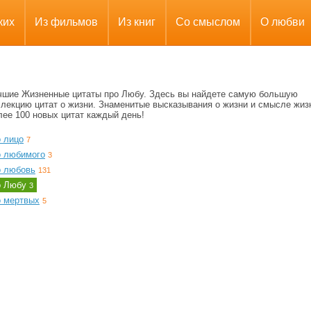
ких
Из фильмов
Из книг
Со смыслом
О любви
чшие Жизненные цитаты про Любу. Здесь вы найдете самую большую
ллекцию цитат о жизни. Знаменитые высказывания о жизни и смысле жиз
лее 100 новых цитат каждый день!
о лицо
7
о любимого
3
о любовь
131
о Любу
3
о мертвых
5