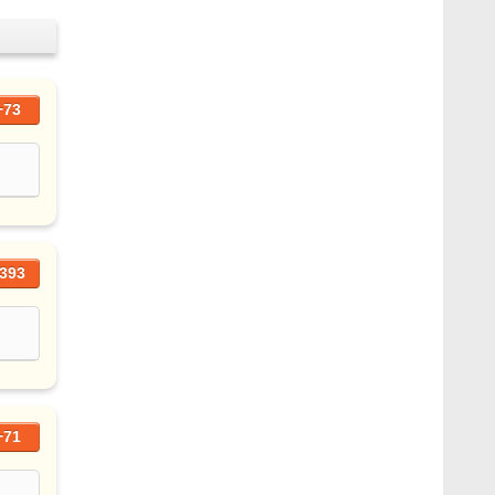
+73
393
+71