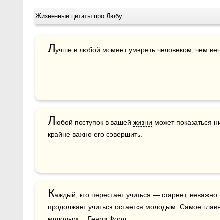
Жизненные цитаты про Любу
Л
учше в любой момент умереть человеком, чем веч
Л
юбой поступок в вашей 
жизни
 может показаться н
крайне важно его совершить.
К
аждый, кто перестает учиться — стареет, неважно в
продолжает учиться остается молодым. Самое главн
молодым.    Генри Форд