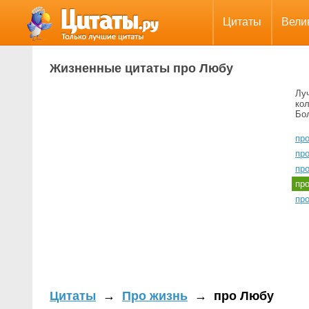
Цитаты
Вели
Жизненные цитаты про Любу
Лу
ко
Бо
пр
пр
пр
пр
пр
Цитаты
→
Про жизнь
→
про Любу