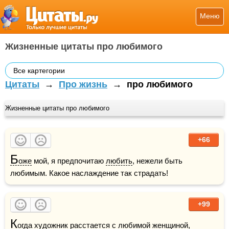
Меню
Жизненные цитаты про любимого
Все картегории
Цитаты
→
Про жизнь
→
про любимого
Жизненные цитаты про любимого
+66
Б
оже
 мой, я предпочитаю 
любить
, нежели быть 
любимым. Какое наслаждение так страдать!
+99
К
огда художник расстается с любимой 
женщиной
, 