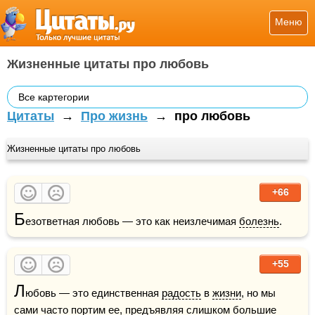
Меню
Жизненные цитаты про любовь
Все картегории
Цитаты
→
Про жизнь
→
про любовь
Жизненные цитаты про любовь
+66
Б
езответная любовь — это как неизлечимая 
болезнь
.
+55
Л
юбовь — это единственная 
радость
 в 
жизни
, но мы 
сами часто портим ее, предъявляя слишком большие 