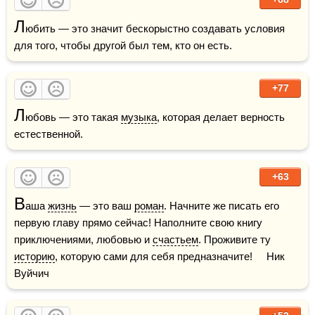
Л
юбить — это значит бескорыстно создавать условия 
для того, чтобы другой был тем, кто он есть.
+77
Л
юбовь — это такая 
музыка
, которая делает верность 
естественной.
+63
В
аша 
жизнь
 — это ваш 
роман
. Начните же писать его 
первую главу прямо сейчас! Наполните свою книгу 
приключениями, любовью и 
счастьем
. Проживите ту 
историю
, которую сами для себя предназначите!     Ник 
Вуйчич