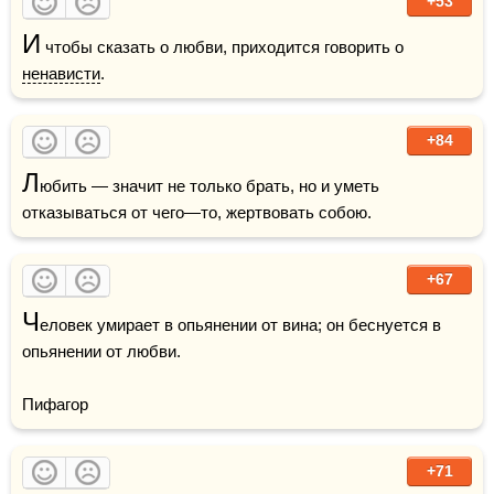
+53
И
 чтобы сказать о любви, приходится говорить о 
ненависти
.
+84
Л
юбить — значит не только брать, но и уметь 
отказываться от чего—то, жертвовать собою.
+67
Ч
еловек умирает в опьянении от вина; он беснуется в 
опьянении от любви.

Пифагор
+71