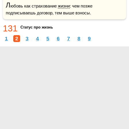
Л
юбовь как страхование 
жизни
: чем позже 
подписываешь договор, тем выше взносы.
131
Статус про жизнь
1
2
3
4
5
6
7
8
9
О проекте
Контакты