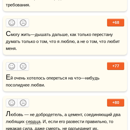
требования.
+68
С
могу жить—дышать дальше, как только перестану 
думать только о том, что я люблю, а не о том, что любит 
меня.
+77
Е
й очень хотелось опереться на что—нибудь 
посолиднее любви.
+80
Л
юбовь — не добродетель, а цемент, соединяющий два 
любящих 
сердца
. И, если его развести правильно, то 
никакая сила, даже смерть, не разъединит их.