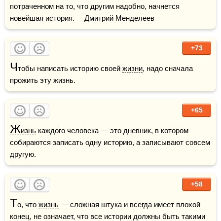
потраченном на то, что другим надобно, начнется 
новейшая история.     Дмитрий Менделеев
+73
Ч
тобы написать историю своей 
жизни
, надо сначала 
прожить эту жизнь.
+65
Ж
изнь
 каждого человека — это дневник, в котором 
собираются записать одну историю, а записывают совсем 
другую.
+58
Т
о, что 
жизнь
 — сложная штука и всегда имеет плохой 
конец, не означает, что все истории должны быть такими 