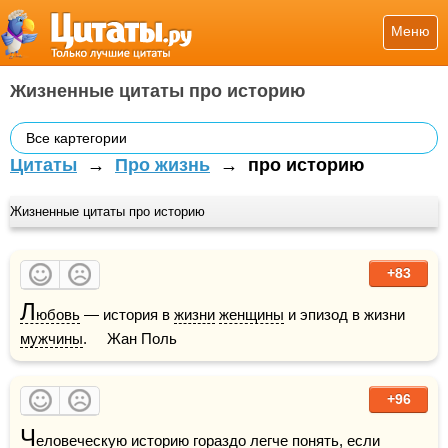
Меню
Жизненные цитаты про историю
Все картегории
Цитаты
→
Про жизнь
→
про историю
Жизненные цитаты про историю
+83
Л
юбовь
 — история в 
жизни
женщины
 и эпизод в жизни 
мужчины
.     Жан Поль
+96
Ч
еловеческую историю гораздо легче понять, если 