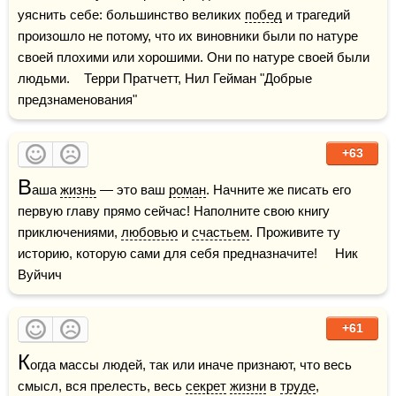
уяснить себе: большинство великих 
побед
 и трагедий 
произошло не потому, что их виновники были по натуре 
своей плохими или хорошими. Они по натуре своей были 
людьми.    Терри Пратчетт, Нил Гейман "Добрые 
предзнаменования"
+63
В
аша 
жизнь
 — это ваш 
роман
. Начните же писать его 
первую главу прямо сейчас! Наполните свою книгу 
приключениями, 
любовью
 и 
счастьем
. Проживите ту 
историю, которую сами для себя предназначите!     Ник 
Вуйчич
+61
К
огда массы людей, так или иначе признают, что весь 
смысл, вся прелесть, весь 
секрет
жизни
 в 
труде
, 