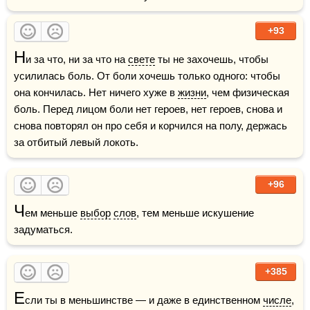
+93
Н
и за что, ни за что на 
свете
 ты не захочешь, чтобы 
усилилась боль. От боли хочешь только одного: чтобы 
она кончилась. Нет ничего хуже в 
жизни
, чем физическая 
боль. Перед лицом боли нет героев, нет героев, снова и 
снова повторял он про себя и корчился на полу, держась 
за отбитый левый локоть.
+96
Ч
ем меньше 
выбор
слов
, тем меньше искушение 
задуматься.
+385
Е
сли ты в меньшинстве — и даже в единственном 
числе
, 