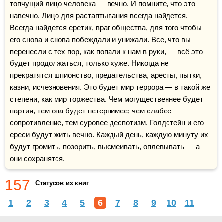
топчущий лицо человека — вечно. И помните, что это — 
навечно. Лицо для растаптывания всегда найдется. 
Всегда найдется еретик, враг общества, для того чтобы 
его снова и снова побеждали и унижали. Все, что вы 
перенесли с тех пор, как попали к нам в руки, — всё это 
будет продолжаться, только хуже. Никогда не 
прекратятся шпионство, предательства, аресты, пытки, 
казни, исчезновения. Это будет мир террора — в такой же 
степени, как мир торжества. Чем могущественнее будет 
партия
, тем она будет нетерпимее; чем слабее 
сопротивление, тем суровее деспотизм. Голдстейн и его 
ереси будут жить вечно. Каждый день, каждую минуту их 
будут громить, позорить, высмеивать, оплевывать — а 
они сохранятся.
157
Статусов из книг
1
2
3
4
5
6
7
8
9
10
11