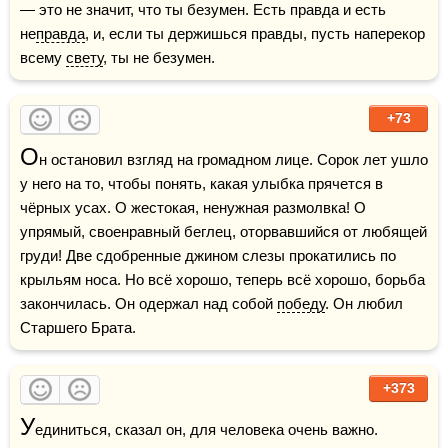
— это не значит, что ты безумен. Есть правда и есть 
не
правда
, и, если ты держишься правды, пусть наперекор 
всему 
свету
, ты не безумен.
+73
О
н остановил взгляд на громадном лице. Сорок лет ушло 
у него на то, чтобы понять, какая улыбка прячется в 
чёрных усах. О жестокая, ненужная размолвка! О 
упрямый, своенравный беглец, оторвавшийся от любящей 
груди! Две сдобренные джином слезы прокатились по 
крыльям носа. Но всё хорошо, теперь всё хорошо, борьба 
закончилась. Он одержал над собой 
победу
. Он любил 
Старшего Брата.
+373
У
единиться, сказал он, для человека очень важно. 