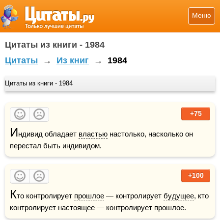
Меню
Цитаты из книги - 1984
Цитаты
→
Из книг
→
1984
Цитаты из книги - 1984
+75
И
ндивид обладает 
властью
 настолько, насколько он 
перестал быть индивидом.
+100
К
то контролирует 
прошлое
 — контролирует 
будущее
, кто 
контролирует настоящее — контролирует прошлое.