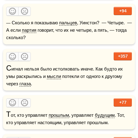
+94
— Сколько я показываю 
пальцев
, Уинстон?  — Четыре.  — 
А если 
партия
 говорит, что их не четыре, а пять, — тогда 
сколько?
+357
С
игнал нельзя было истолковать иначе. Как будто их 
умы раскрылись и 
мысли
 потекли от одного к другому 
через 
глаза
.
+77
Т
от, кто управляет 
прошлым
, управляет 
будущим
. Тот, 
кто управляет настоящим, управляет прошлым.