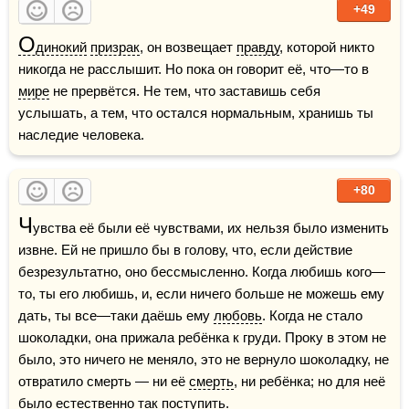
+49
О
динокий
призрак
, он возвещает 
правду
, которой никто 
никогда не расслышит. Но пока он говорит её, что—то в 
мире
 не прервётся. Не тем, что заставишь себя 
услышать, а тем, что остался нормальным, хранишь ты 
наследие человека.
+80
Ч
увства её были её чувствами, их нельзя было изменить 
извне. Ей не пришло бы в голову, что, если действие 
безрезультатно, оно бессмысленно. Когда любишь кого—
то, ты его любишь, и, если ничего больше не можешь ему 
дать, ты все—таки даёшь ему 
любовь
. Когда не стало 
шоколадки, она прижала ребёнка к груди. Проку в этом не 
было, это ничего не меняло, это не вернуло шоколадку, не 
отвратило смерть — ни её 
смерть
, ни ребёнка; но для неё 
было естественно так поступить.