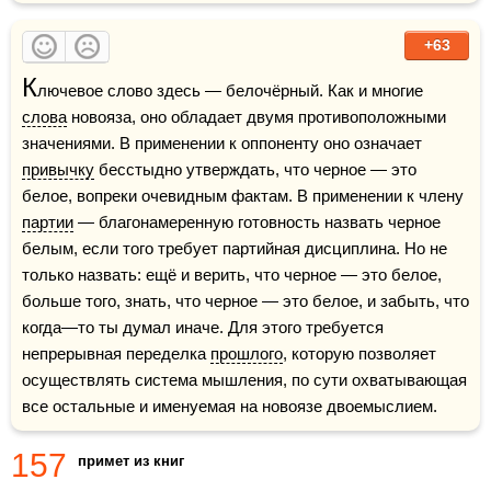
+63
К
лючевое слово здесь — белочёрный. Как и многие 
слова
 новояза, оно обладает двумя противоположными 
значениями. В применении к оппоненту оно означает 
привычку
 бесстыдно утверждать, что черное — это 
белое, вопреки очевидным фактам. В применении к члену 
партии
 — благонамеренную готовность назвать черное 
белым, если того требует партийная дисциплина. Но не 
только назвать: ещё и верить, что черное — это белое, 
больше того, знать, что черное — это белое, и забыть, что 
когда—то ты думал иначе. Для этого требуется 
непрерывная переделка 
прошлого
, которую позволяет 
осуществлять система мышления, по сути охватывающая 
все остальные и именуемая на новоязе двоемыслием.
157
примет из книг