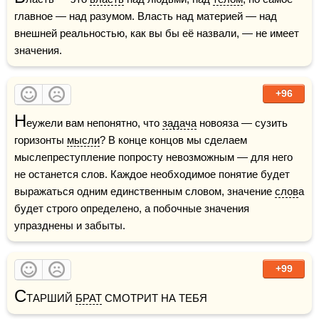
главное — над разумом. Власть над материей — над 
внешней реальностью, как вы бы её назвали, — не имеет 
значения.
+96
Н
еужели вам непонятно, что 
задача
 новояза — сузить 
горизонты 
мысли
? В конце концов мы сделаем 
мыслепреступление попросту невозможным — для него 
не останется слов. Каждое необходимое понятие будет 
выражаться одним единственным словом, значение 
слов
а 
будет строго определено, а побочные значения 
упразднены и забыты.
+99
С
ТАРШИЙ 
БРАТ
 СМОТРИТ НА ТЕБЯ