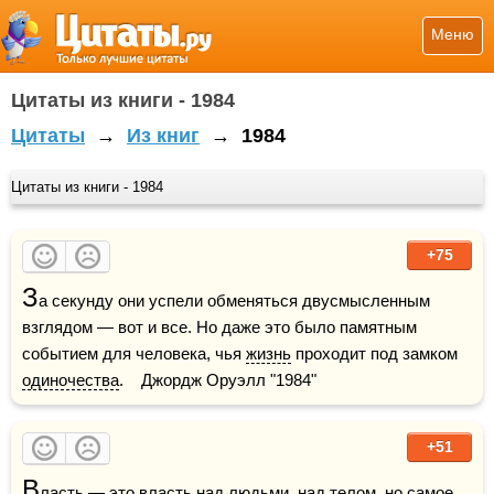
Меню
Цитаты из книги - 1984
Цитаты
→
Из книг
→
1984
Цитаты из книги - 1984
+75
З
а секунду они успели обменяться двусмысленным 
взглядом — вот и все. Но даже это было памятным 
событием для человека, чья 
жизнь
 проходит под замком 
одиночества
.    Джордж Оруэлл "1984"
+51
В
ласть — это 
власть
 над людьми, над 
телом
, но самое 