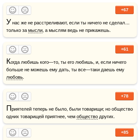
+67
У
 нас же не расстреливают, если ты ничего не сделал… 
только за 
мысли
, а мыслям ведь не прикажешь.
+61
К
огда любишь кого—то, ты его любишь, и, если ничего 
больше не можешь ему дать, ты все—таки даешь ему 
любовь
.
+78
П
риятелей теперь не было, были товарищи; но общество 
одних товарищей приятнее, чем 
общество
 других.
+85