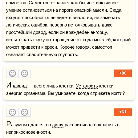
самостоп. Самостоп означает как бы инстинктивное 
умение остановиться на пороге опасной мысли. Сюда 
входит способность не видеть аналогий, не замечать 
логических ошибок, неверно истолковывать даже 
простейший довод, если он враждебен ангсоцу, 
испытывать скуку и отвращение от хода мыслей, который 
может привести к ереси. Короче говоря, самостоп 
означает спасительную глупость.
+80
И
ндивид — всего лишь клетка. 
Усталость
 клетки — 
энергия организма. Вы умираете, когда стрижете 
ногти
?
+61
Р
азумом сдался, но 
душу
 рассчитывал сохранить в 
неприкосновенности.