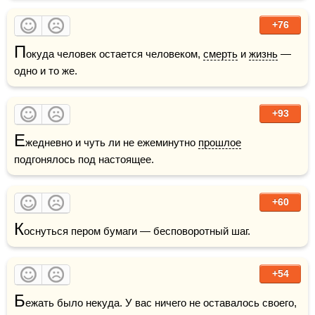
+76
П
окуда человек остается человеком, 
смерть
 и 
жизнь
 — 
одно и то же.
+93
Е
жедневно и чуть ли не ежеминутно 
прошлое
подгонялось под настоящее.
+60
К
оснуться пером бумаги — бесповоротный шаг.
+54
Б
ежать было некуда. У вас ничего не оставалось своего, 