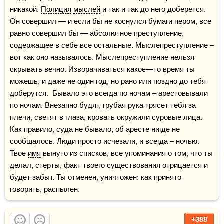
никакой. 
Полиция
мыслей
 и так и так до него доберется. 
Он совершил — и если бы не коснулся бумаги пером, все 
равно совершил бы — абсолютное преступление, 
содержащее в себе все остальные. Мыслепреступление – 
вот как оно называлось. Мыслепреступление нельзя 
скрывать вечно. Изворачиваться какое—то время ты 
можешь, и даже не один год, но рано или поздно до тебя 
доберутся.  Бывало это всегда по ночам – арестовывали 
по ночам. Внезапно будят, грубая рука трясет тебя за 
плечи, светят в глаза, кровать окружили суровые лица. 
Как правило, суда не бывало, об аресте нигде не 
сообщалось. Люди просто исчезали, и всегда – ночью. 
Твое 
имя
 вынуто из списков, все упоминания о том, что ты 
делал, стерты, факт твоего существования отрицается и 
будет забыт. Ты отменен, уничтожен: как принято 
говорить, распылен.
+388