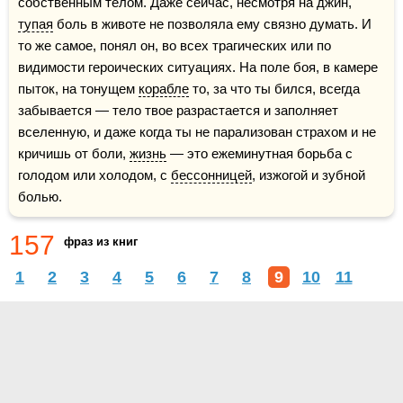
собственным телом. Даже сейчас, несмотря на джин, 
тупая
 боль в животе не позволяла ему связно думать. И 
то же самое, понял он, во всех трагических или по 
видимости героических ситуациях. На поле боя, в камере 
пыток, на тонущем 
корабле
 то, за что ты бился, всегда 
забывается — тело твое разрастается и заполняет 
вселенную, и даже когда ты не парализован страхом и не 
кричишь от боли, 
жизнь
 — это ежеминутная борьба с 
голодом или холодом, с 
бессонницей
, изжогой и зубной 
болью.
157
фраз из книг
1
2
3
4
5
6
7
8
9
10
11