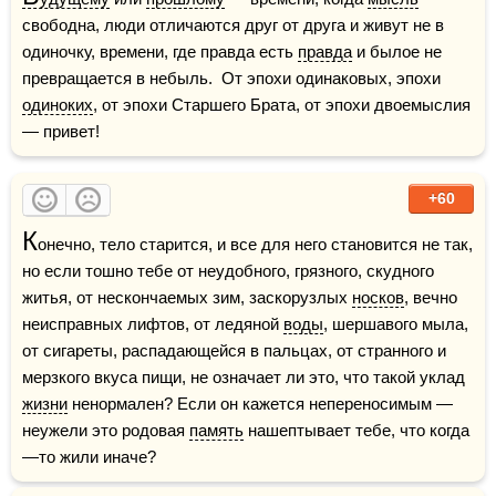
свободна, люди отличаются друг от друга и живут не в 
одиночку, времени, где правда есть 
правда
 и былое не 
превращается в небыль.  От эпохи одинаковых, эпохи 
одиноких
, от эпохи Старшего Брата, от эпохи двоемыслия 
— привет!
+60
К
онечно, тело старится, и все для него становится не так, 
но если тошно тебе от неудобного, грязного, скудного 
житья, от нескончаемых зим, заскорузлых 
носков
, вечно 
неисправных лифтов, от ледяной 
воды
, шершавого мыла, 
от сигареты, распадающейся в пальцах, от странного и 
мерзкого вкуса пищи, не означает ли это, что такой уклад 
жизни
 ненормален? Если он кажется непереносимым — 
неужели это родовая 
память
 нашептывает тебе, что когда
—то жили иначе?