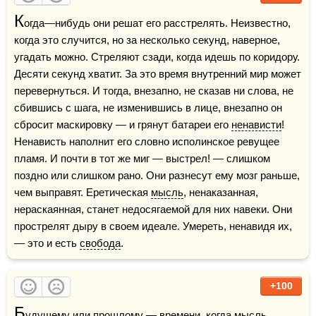
К
огда—нибудь они решат его расстрелять. Неизвестно, 
когда это случится, но за несколько секунд, наверное, 
угадать можно. Стреляют сзади, когда идешь по коридору. 
Десяти секунд хватит. За это время внутренний мир может 
перевернуться. И тогда, внезапно, не сказав ни слова, не 
сбившись с шага, не изменившись в лице, внезапно он 
сбросит маскировку — и грянут батареи его 
ненависти
! 
Ненависть наполнит его словно исполинское ревущее 
пламя. И почти в тот же миг — выстрел! — слишком 
поздно или слишком рано. Они разнесут ему мозг раньше, 
чем выправят. Еретическая 
мысль
, ненаказанная, 
нераскаянная, станет недосягаемой для них навеки. Они 
прострелят дыру в своем идеале. Умереть, ненавидя их, 
— это и есть 
свобода
.
+100
Б
удущему
 или 
прошлому
 — времени, когда 
мысль