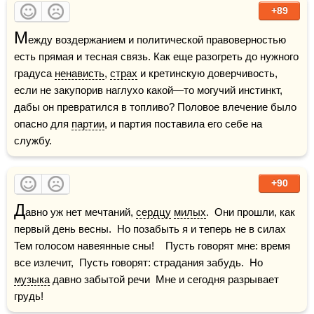
+89
М
ежду воздержанием и политической правоверностью 
есть прямая и тесная связь. Как еще разогреть до нужного 
градуса 
ненависть
, 
страх
 и кретинскую доверчивость, 
если не закупорив наглухо какой—то могучий инстинкт, 
дабы он превратился в топливо? Половое влечение было 
опасно для 
партии
, и партия поставила его себе на 
службу.
+90
Д
авно уж нет мечтаний, 
сердцу
милых
.  Они прошли, как 
первый день весны.  Но позабыть я и теперь не в силах  
Тем голосом навеянные сны!    Пусть говорят мне: время 
все излечит,  Пусть говорят: страдания забудь.  Но 
музыка
 давно забытой речи  Мне и сегодня разрывает 
грудь!