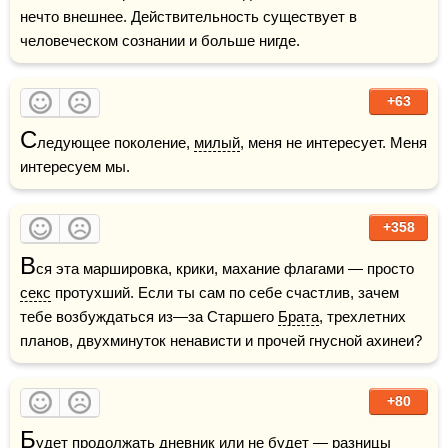
нечто внешнее. Действительность существует в 
человеческом сознании и больше нигде.
+63
С
ледующее поколение, 
милый
, меня не интересует. Меня 
интересуем мы.
+358
В
ся эта маршировка, крики, махание флагами — просто 
секс
 протухший. Если ты сам по себе счастлив, зачем 
тебе возбуждаться из—за Старшего 
Брата
, трехлетних 
планов, двухминуток ненависти и прочей гнусной ахинеи?
+80
Б
удет продолжать дневник или не будет — разницы 