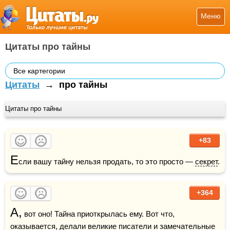
Меню
Цитаты про тайны
Все картегории
Цитаты
→
про тайны
Цитаты про тайны
+83
Е
сли вашу тайну нельзя продать, то это просто — 
секрет
.
+364
А,
 вот оно! Тайна приоткрылась ему. Вот что, 
оказывается, делали великие 
писатели
 и замечательные 