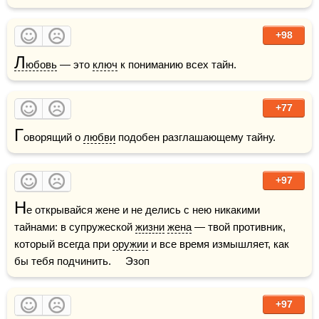
+98
Л
юбовь
 — это 
ключ
 к пониманию всех тайн.
+77
Г
оворящий о 
любви
 подобен разглашающему тайну.
+97
Н
е открывайся жене и не делись с нею никакими 
тайнами: в супружеской 
жизни
жена
 — твой противник, 
который всегда при 
оружии
 и все время измышляет, как 
бы тебя подчинить.     Эзоп
+97