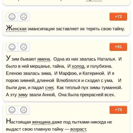
+72
Ж
енская
 эмансипация заставляет их терять свою тайну.
+91
У
 зим бывают 
имена
.  Одна из них звалась Наталья.  И 
было в ней мерцанье, тайна,  И 
холод
, и голубизна.    
Еленою звалась зима,  И Марфою, и Катериной.  И я 
порою зимней, длинной  Влюблялся и сходил с ума.    И 
были дни, и падал 
снег
,  Как теплый пух зимы туманной.  
А эту 
зим
у звали Анной,  Она была прекрасней всех.
+75
Н
астоящая 
женщина
 даже под пытками никогда не 
выдаст свою главную тайну — 
возраст
.