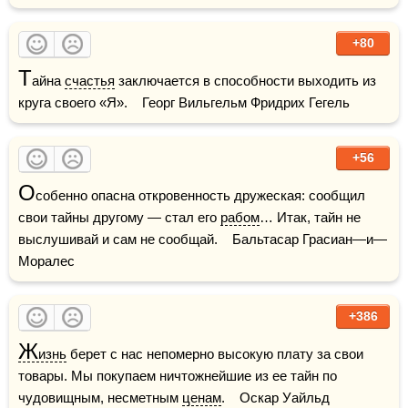
+80
Т
айна 
счастья
 заключается в способности выходить из 
круга своего «Я».    Георг Вильгельм Фридрих Гегель
+56
О
собенно опасна откровенность дружеская: сообщил 
свои тайны другому — стал его 
рабом
… Итак, тайн не 
выслушивай и сам не сообщай.    Бальтасар Грасиан—и—
Моралес
+386
Ж
изнь
 берет с нас непомерно высокую плату за свои 
товары. Мы покупаем ничтожнейшие из ее тайн по 
чудовищным, несметным 
ценам
.    Оскар Уайльд