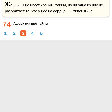
Ж
енщины
 не могут хранить тайны, но ни одна из них не 
разболтает то, что у неё на 
сердце
.    Стивен Кинг
74
Афоризма про тайны
1
2
3
4
5
О проекте
Контакты