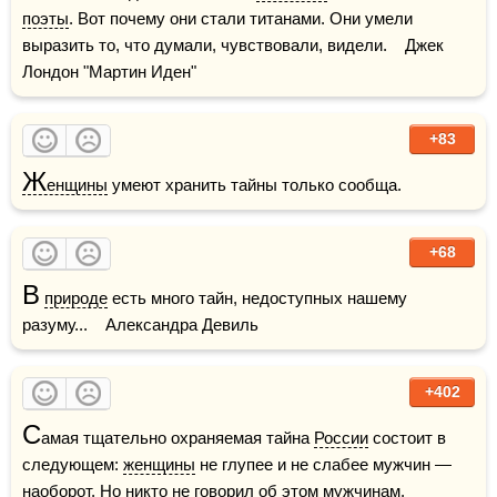
поэты
. Вот почему они стали титанами. Они умели 
выразить то, что думали, чувствовали, видели.    Джек 
Лондон "Мартин Иден"
+83
Ж
енщины
 умеют хранить тайны только сообща.
+68
В
природе
 есть много тайн, недоступных нашему 
разуму...    Александра Девиль
+402
С
амая тщательно охраняемая тайна 
России
 состоит в 
следующем: 
женщины
 не глупее и не слабее мужчин — 
наоборот. Но никто не говорил об этом 
мужчин
ам.