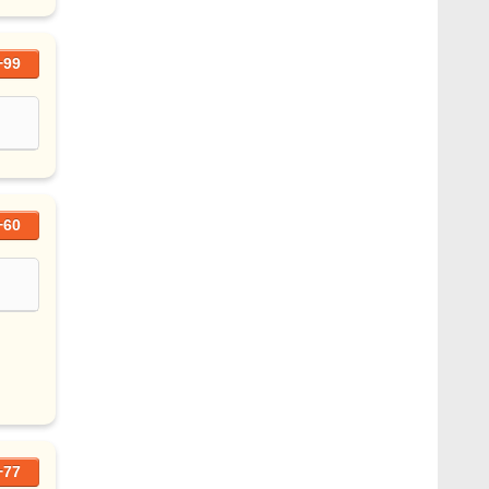
+99
+60
+77