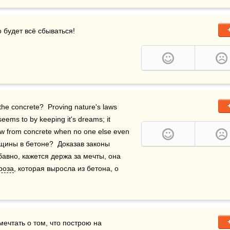
о будет всё сбываться!
the concrete?  Proving nature's laws 
seems to by keeping it's dreams; it 
grew from concrete when no one else even 
cared.    Ты слышала о розе, которая выросла из трещины в бетоне?  Доказав законы 
бавно, кажется держа за мечты, она 
роза
, которая выросла из бетона, о 
мечтать о том, что построю на 