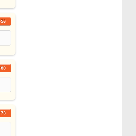
+56
+80
+73