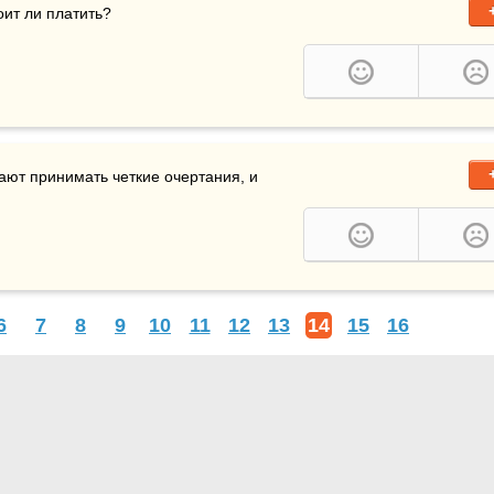
оит ли платить?
ают принимать четкие очертания, и 
6
7
8
9
10
11
12
13
14
15
16