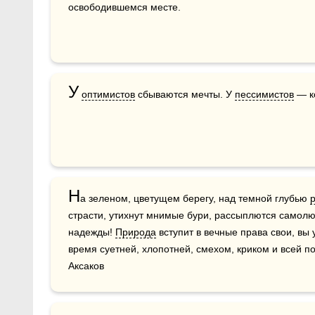
освободившемся месте.
У
оптимистов
 сбываются мечты. У 
пессимистов
 — 
Н
а зеленом, цветущем берегу, над темной глубью 
страсти, утихнут мнимые бури, рассыплются самолю
надежды! 
Природа
 вступит в вечные права свои, вы
время суетней, хлопотней, смехом, криком и всей по
Аксаков