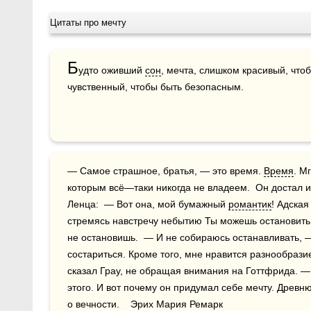
Цитаты про мечту
Б
удто оживший 
сон
, мечта, слишком красивый, что
чувственный, чтобы быть безопасным.
— Самое страшное, братья, — это время. 
Время
. М
которым всё—таки никогда не владеем.  Он достал из
Ленца:  — Вот она, мой бумажный 
романтик
! Адская
стремясь навстречу небытию Ты можешь остановить л
не остановишь.  — И не собираюсь останавливать, 
состариться. Кроме того, мне нравится разнообрази
сказал Грау, не обращая внимания на Готтфрида. — 
этого. И вот почему он придумал себе мечту. Древн
о вечности.    Эрих Мария Ремарк