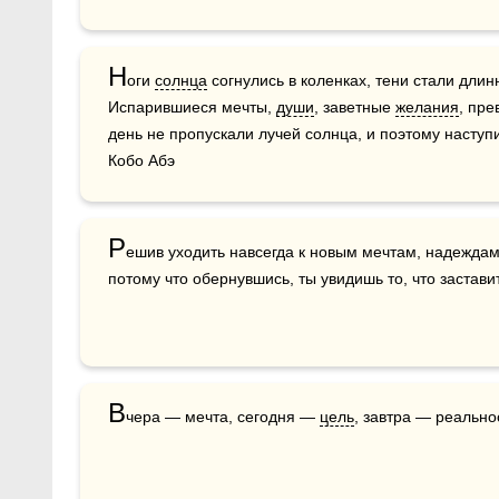
Н
оги 
солнца
 согнулись в коленках, тени стали дл
Испарившиеся мечты, 
души
, заветные 
желания
, пре
день не пропускали лучей солнца, и поэтому наступив
Кобо Абэ
Р
ешив уходить навсегда к новым мечтам, надеждам,
потому что обернувшись, ты увидишь то, что заставит
В
чера — мечта, сегодня — 
цель
, завтра — реально