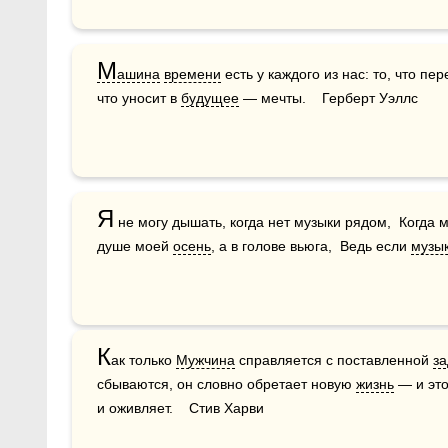
М
ашина
времени
 есть у каждого из нас: то, что пер
что уносит в 
будущее
 — мечты.    Герберт Уэллс
Я
 не могу дышать, когда нет музыки рядом,  Когда 
душе моей 
осень
, а в голове вьюга,  Ведь если 
музы
К
ак только 
Мужчина
 справляется с поставленной 
з
сбываются, он словно обретает новую 
жизнь
 — и эт
и оживляет.    Стив Харви