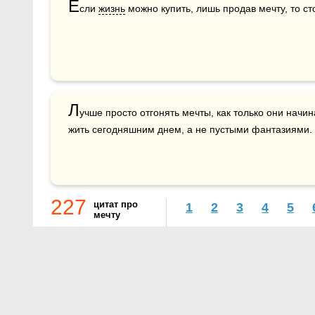
Е
сли 
жизнь
 можно купить, лишь продав мечту, то ст
Л
учше просто отгонять мечты, как только они начин
жить сегодняшним днем, а не пустыми фантазиями.
227
цитат про
1
2
3
4
5
мечту