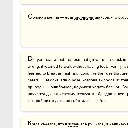
С
очиняй мечты — есть 
миллионы
 шансов, что скор
D
id you hear about the rose that grew from a crack in 
wrong, it learned to walk without having feet.  Funny, it 
learned to breathe fresh air.  Long live the rose that 
природы
 — ошибочное, научився ходить без ног.  За
научился дышать свежим воздухом.  Да здравствует 
которой никто даже не заботился.    2Pac
К
огда кажется, что в 
жизни
 всё рушится, я начинаю 