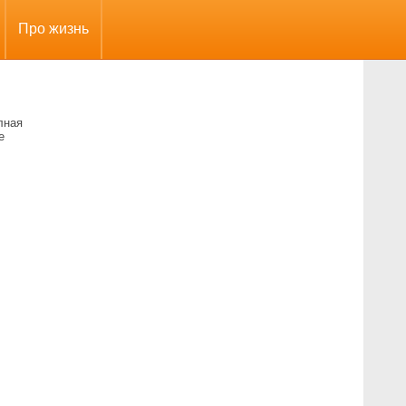
Про жизнь
лная
е