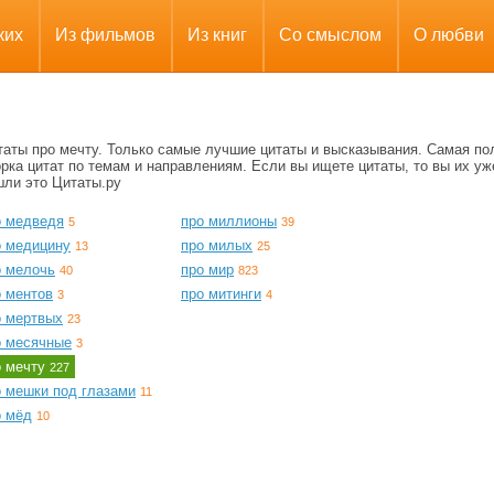
ких
Из фильмов
Из книг
Со смыслом
О любви
таты про мечту. Только самые лучшие цитаты и высказывания. Самая по
рка цитат по темам и направлениям. Если вы ищете цитаты, то вы их уж
шли это Цитаты.ру
о медведя
про миллионы
5
39
о медицину
про милых
13
25
о мелочь
про мир
40
823
о ментов
про митинги
3
4
о мертвых
23
о месячные
3
о мечту
227
о мешки под глазами
11
о мёд
10