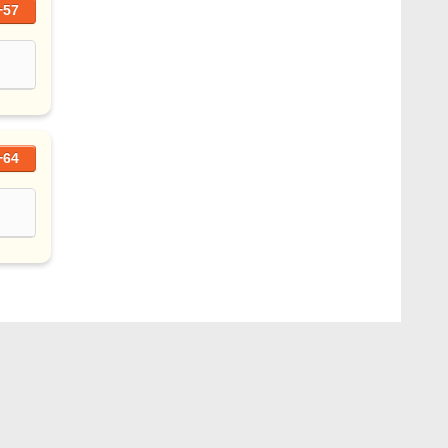
+57
+64