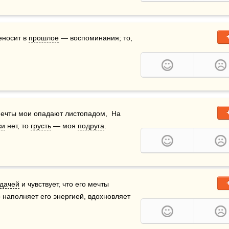
еносит в 
прошлое
 — воспоминания; то, 
мечты мои опадают листопадом,  На 
ки
 нет, то 
грусть
 — моя 
подруга
.
адачей
 и чувствует, что его мечты 
о наполняет его энергией, вдохновляет 