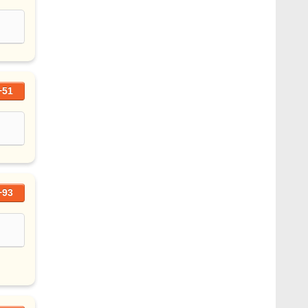
+51
+93