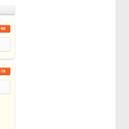
+98
+78