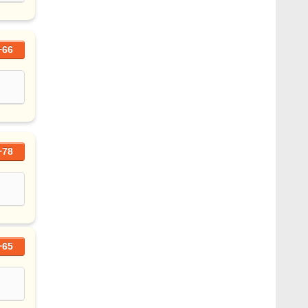
+66
+78
+65