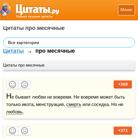
Меню
Цитаты про месячные
Все картегории
Цитаты
→
про месячные
Цитаты про месячные
+368
Н
е бывает любви не вовремя. Не вовремя может быть 
только икота, менструация, 
смерть
 или соседка. Но не 
любовь
.
+371