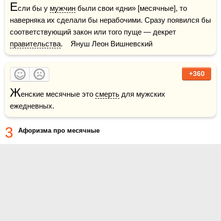
Е
сли бы у 
мужчин
 были свои «дни» [месячные], то 
наверняка их сделали бы нерабочими. Сразу появился бы 
соответствующий закон или того пуще — декрет 
правительства
.    Януш Леон Вишневский
+360
Ж
енские месячные это 
смерть
 для мужских 
ежедневных.
3
Афоризма про месячные