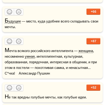
+66
Б
удущее
 — место, куда удобнее всего складывать свои 
мечты.
+87
М
ечта всякого российского интеллигента — 
женщина
, 
несомненно 
умная
, интеллигентная, культурная, 
образованная, порядочная, интересная в общении, и при 
этом в постели — похотливая самка, и ненасытная... 
С*чка!    Александр Пушкин
+52
Н
е так вредны голубые мечты, как голубые идеи.