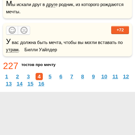
М
ы искали друг в 
друг
е родник, из которого рождаются 
мечты.
+72
У
 вас должна быть мечта, чтобы вы могли вставать по 
утрам
.    Билли Уайлдер
227
тостов про мечту
1
2
3
4
5
6
7
8
9
10
11
12
13
14
15
16