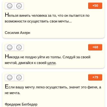
+50
Н
ельзя винить человека за то, что он пытается по 
возможности осуществить свои мечты...

Сесилия Ахерн
+68
Н
икогда не поздно уйти из толпы. Следуй за своей 
мечтой, двигайся к своей 
цели
.
+79
Е
сли вашу мечту легко осуществить, значит это фигня, а 
не мечта.

Фредерик Бегбедер