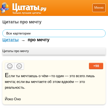
Меню
Цитаты про мечту
Все картегории
Цитаты
→
про мечту
Цитаты про мечту
+98
Е
сли ты мечтаешь о чём—то один — это всего лишь 
мечта; если вы мечтаете об этом вдвоём — это 
реальность.

Йоко Оно