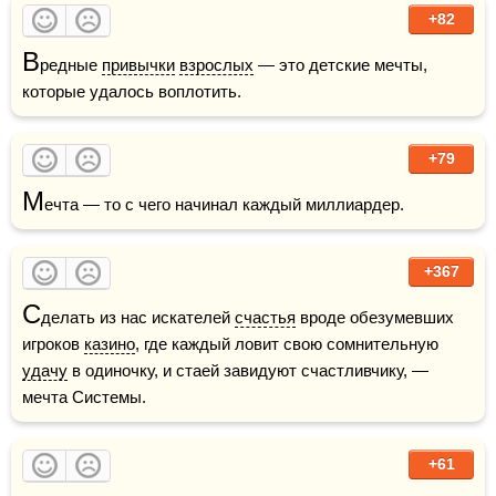
+82
В
редные 
привычки
взрослых
 — это детские мечты, 
которые удалось воплотить.
+79
М
ечта — то с чего начинал каждый миллиардер.
+367
С
делать из нас искателей 
счастья
 вроде обезумевших 
игроков 
казино
, где каждый ловит свою сомнительную 
удачу
 в одиночку, и стаей завидуют счастливчику, — 
мечта Системы.
+61