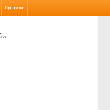
Про жизнь
я
ы их