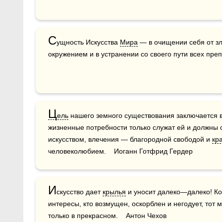
С
ущность Искусства 
Мира
 — в очищении себя от з
окружением и в устранении со своего пути всех преп
Ц
ель
 нашего земного существования заключается в 
жизненные потребности только служат ей и должны с
искусством, влечения — благородной свободой и 
кр
человеколюбием.    Иоганн Готфрид Гердер
И
скусство дает 
крылья
 и уносит далеко—далеко! Ко
интересы, кто возмущен, оскорблен и негодует, тот 
только в прекрасном.    Антон Чехов