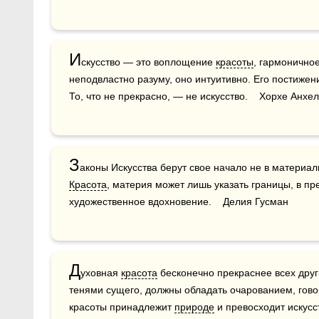
И
скусство — это воплощение 
красоты
, гармоничное
неподвластно разуму, оно интуитивно. Его постиже
То, что не прекрасно, — не искусство.    Хорхе Анхе
З
аконы Искусства берут свое начало не в материал
Красота
, материя может лишь указать границы, в пр
художественное вдохновение.    Делия Гусман
Д
уховная 
красота
 бесконечно прекраснее всех други
тенями сущего, должны обладать очарованием, говор
красоты принадлежит 
природе
 и превосходит искусст