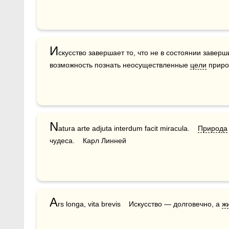
И
скусство завершает то, что не в состоянии заверш
возможность познать неосуществленные 
цели
 приро
N
atura arte adjuta interdum facit miracula.    
Природа
чудеса.    Карл Линней
A
rs longa, vita brevis    Искусство — долговечно, а 
ж