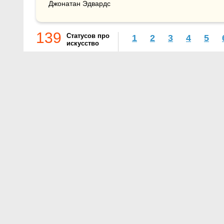
Джонатан Эдвардс
139
Статусов про
1
2
3
4
5
искусство
О проекте
Контакты