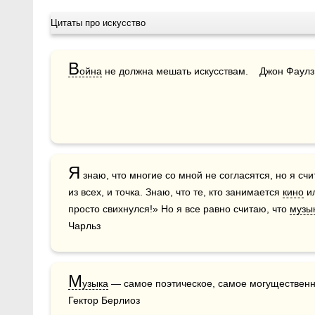
Цитаты про искусство
В
ойна
 не должна мешать искусствам.    Джон Фаулз
Я
 знаю, что многие со мной не согласятся, но я с
из всех, и точка. Знаю, что те, кто занимается 
кино
 и
просто свихнулся!» Но я все равно считаю, что 
музы
Чарльз
М
узыка
 — самое поэтическое, самое могущественное,
Гектор Берлиоз