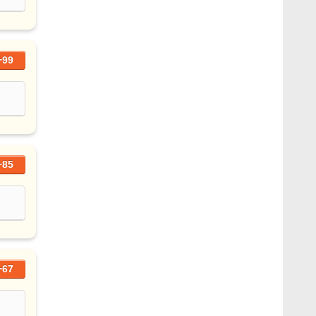
+99
+85
+67