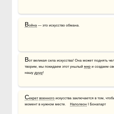
В
ойна
 — это искусство обмана.
В
от великая сила искусства! Она может поднять чел
творим, мы покидаем этот унылый 
мир
 и создаем св
нашу 
душу
!
С
екрет
военного
 искусства заключается в том, что
момент в нужном месте.    
Наполеон
 I Бонапарт