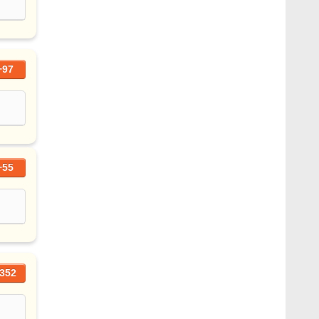
+97
+55
352