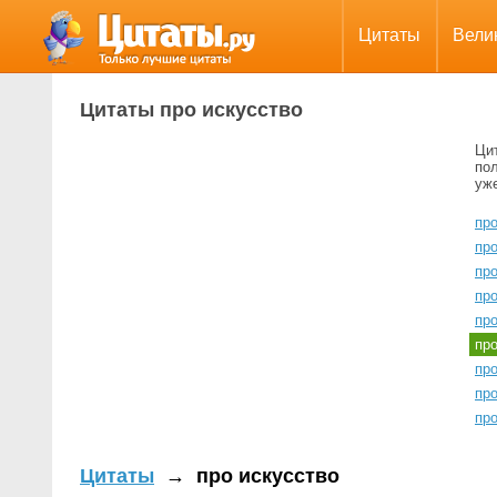
Цитаты
Вели
Цитаты про искусство
Ци
пол
уж
пр
пр
пр
про
про
пр
пр
про
про
Цитаты
→
про искусство