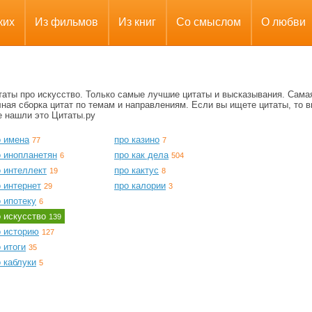
ких
Из фильмов
Из книг
Со смыслом
О любви
таты про искусство. Только самые лучшие цитаты и высказывания. Сама
ная сборка цитат по темам и направлениям. Если вы ищете цитаты, то в
е нашли это Цитаты.ру
о имена
про казино
77
7
о инопланетян
про как дела
6
504
о интеллект
про кактус
19
8
 интернет
про калории
29
3
 ипотеку
6
о искусство
139
о историю
127
 итоги
35
 каблуки
5