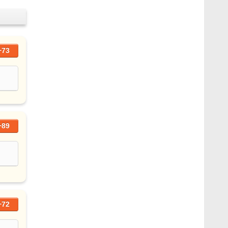
+73
+89
+72