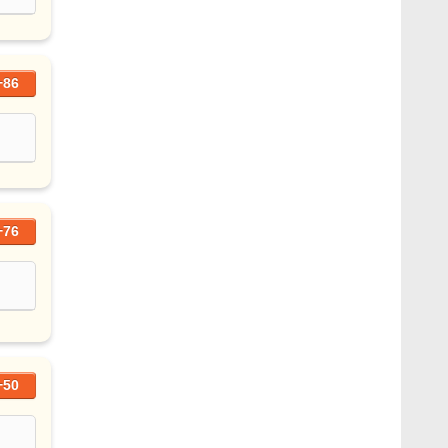
+86
+76
+50