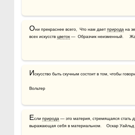
О
ни прекраснее всего,  Что нам дает 
природа
 на з
всех искусств 
цветок
 —  Образчик неизменный.     Ж
И
скусство быть скучным состоит в том, чтобы говорит
Вольтер
Е
сли 
природа
 — это материя, стремящаяся стать д
выражающая себя в материальном.    Оскар Уайльд