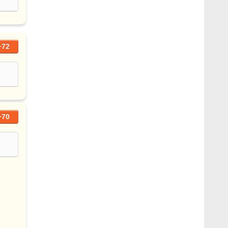
+72
+70