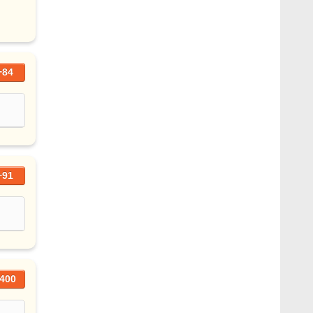
+84
+91
400