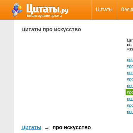
Цитаты
Вели
Цитаты про искусство
Ци
пол
уж
пр
пр
пр
про
про
пр
пр
про
про
Цитаты
→
про искусство