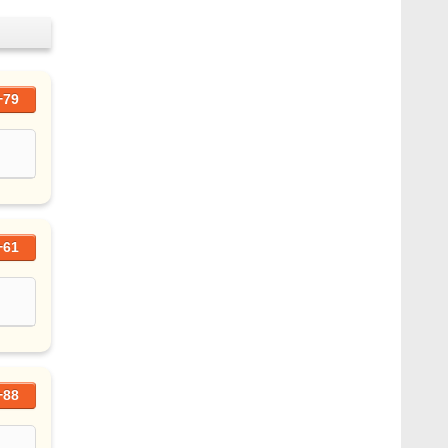
+79
+61
+88