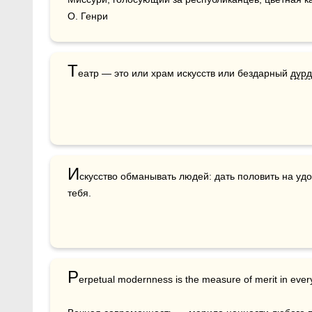
О. Генри
Т
еатр — это или храм искусств или бездарный 
дур
И
скусство обманывать людей: дать половить на удо
тебя.
P
erpetual modernness is the measure of merit in every 