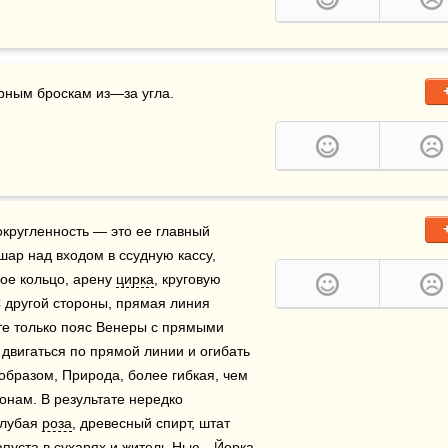
арным броскам из—за угла.
округленность — это ее главный 
 шар над входом в ссудную кассу, 
ое кольцо, арену 
цирка
, круговую 
 другой стороны, прямая линия 
те только пояс Венеры с прямыми 
двигаться по прямой линии и огибать 
образом, Природа, более гибкая, чем 
онам. В результате нередко 
лубая 
роза
, древесный спирт, штат 
уста в сухарях и житель Нью—Йорка.    