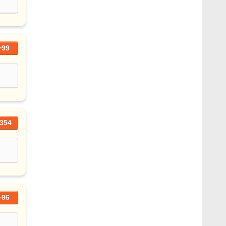
+99
354
+96