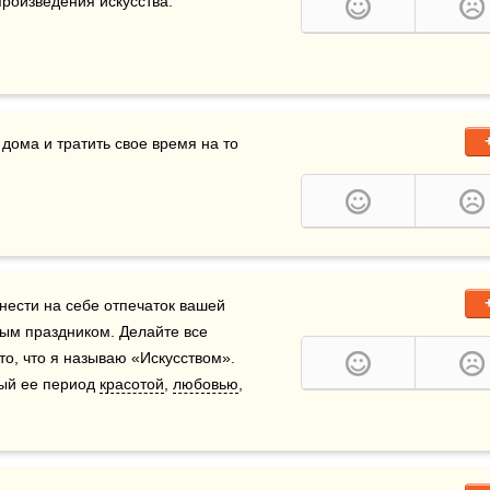
оизведения искусства.

 дома и тратить свое время на то 
нести на себе отпечаток вашей 
ым праздником. Делайте все 
о, что я называю «Искусством». 
ый ее период 
красотой
, 
любовью
, 