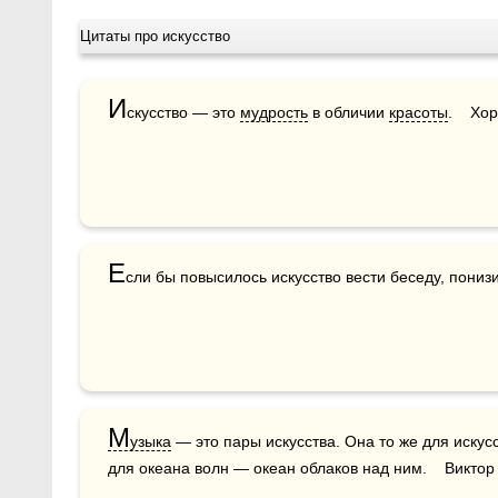
Цитаты про искусство
И
скусство — это 
мудрость
 в обличии 
красоты
.    Х
Е
сли бы повысилось искусство вести беседу, пониз
М
узыка
 — это пары искусства. Она то же для искусс
для океана волн — океан облаков над ним.    Виктор