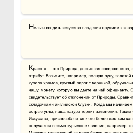
Н
ельзя сводить искусство владения 
оружием
 к ков
К
расота — это 
Природа
, достигшая совершенства, 
атрибут. Возьмите, например, полную 
луну
, золотой
купола храмов, круглый пирог с черникой, обручальн
чашу, монету, которую вы даете на чай официанту. С
свидетельствует об отклонении от Природы. Сравни
складочками английской блузки.  Когда мы начинаем 
острые углы, наша натура терпит изменения. Таким 
Искусство, приспособляется к его более жестким кан
получается весьма курьезное явление, например: го
Миссури, голосующий за республиканцев, цветная кап