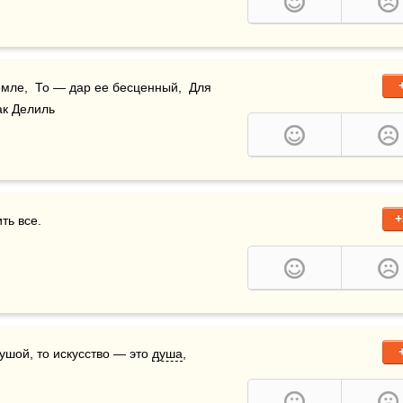
емле,  То — дар ее бесценный,  Для 
ак Делиль
+
ь все.

ушой, то искусство — это 
душа
, 