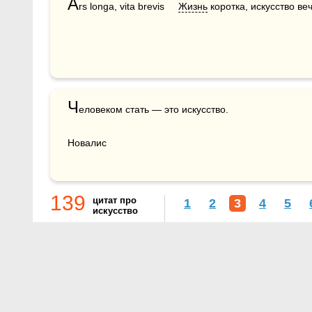
A
rs longa, vita brevis     
Жизнь
 коротка, искусство веч
Ч
еловеком стать — это искусство.

Новалис
139
цитат про
1
2
3
4
5
искусство