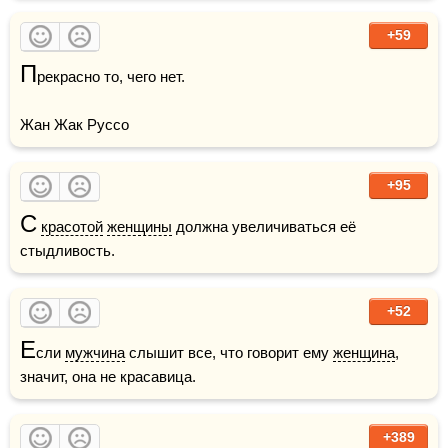
+59
П
рекрасно то, чего нет.

Жан Жак Руссо 
+95
С
красотой
женщины
 должна увеличиваться её 
стыдливость.
+52
Е
сли 
мужчина
 слышит все, что говорит ему 
женщина
, 
значит, она не красавица.
+389