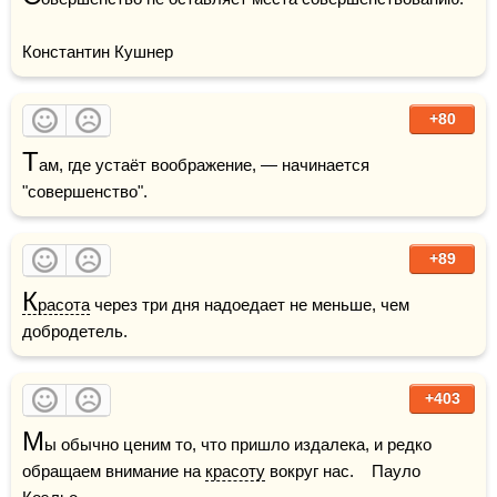
Константин Кушнер
+80
Т
ам, где устаёт воображение, — начинается 
"совершенство".
+89
К
расота
 через три дня надоедает не меньше, чем 
добродетель.
+403
М
ы обычно ценим то, что пришло издалека, и редко 
обращаем внимание на 
красоту
 вокруг нас.    Пауло 