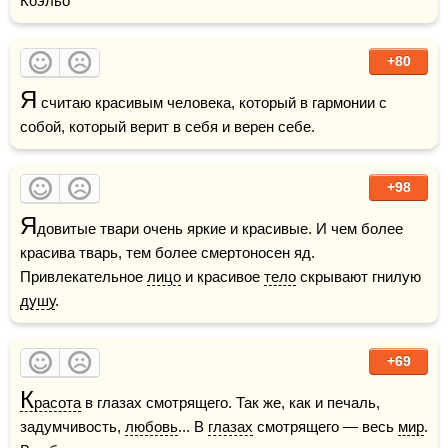
Коэльо
+80
Я
 считаю красивым человека, который в гармонии с 
собой, который верит в себя и верен себе.
+98
Я
довитые твари очень яркие и красивые. И чем более 
красива тварь, тем более смертоносен яд. 
Привлекательное 
лицо
 и красивое 
тело
 скрывают гнилую 
душу
.
+69
К
расота
 в глазах смотрящего. Так же, как и печаль, 
задумчивость, 
любовь
... В 
глазах
 смотрящего — весь 
мир
. 