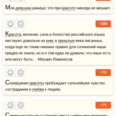
М
оя 
девушка
 умница: это при 
красоте
 никогда не мешает.
+385
К
расота
, величие, сила и богатство российского языка 
явствуют довольно из 
книг
, в 
прошлые
 века писанных, 
когда еще не токмо никаких правил для сочинений наши 
предки не знали, но и о том едва ли думали, что оные есть 
или могут быть.    Михаил Ломоносов
+70
С
озерцание 
красоты
 пробуждает сильнейшее чувство 
сострадания и 
любви
 к людям.
+79
С
овершенство не оставляет места совершенствованию.
