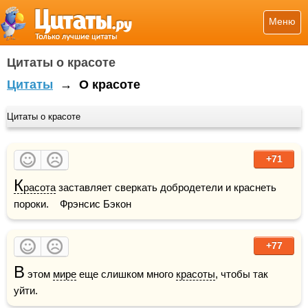
Меню
Цитаты о красоте
Цитаты
→
О красоте
Цитаты о красоте
+71
К
расота
 заставляет сверкать добродетели и краснеть 
пороки.    Фрэнсис Бэкон
+77
В
 этом 
мире
 еще слишком много 
красоты
, чтобы так 
уйти.