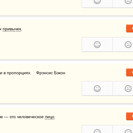
х 
привычек
.
и в пропорциях.    Фрэнсис Бэкон
ле — это человеческое 
лицо
.