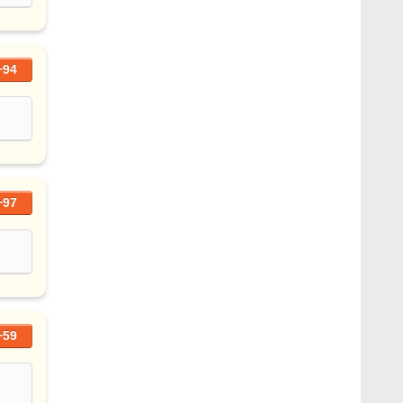
+94
+97
+59