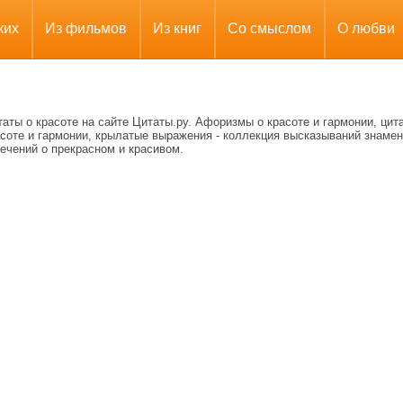
ких
Из фильмов
Из книг
Со смыслом
О любви
аты о красоте на сайте Цитаты.ру. Афоризмы о красоте и гармонии, цит
асоте и гармонии, крылатые выражения - коллекция высказываний знаме
ечений о прекрасном и красивом.