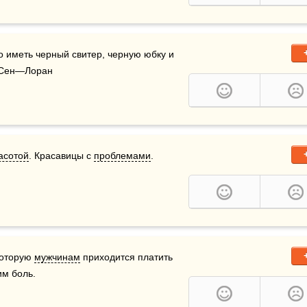
о иметь черный свитер, черную юбку и 
в Сен—Лоран
асотой
. Красавицы с 
проблемами
.
которую 
мужчинам
 приходится платить 
им боль.