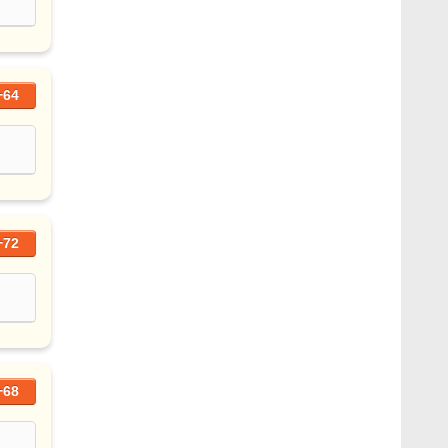
+64
+72
+68