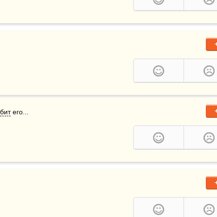
бит
 его...