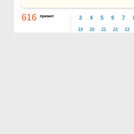
616
примет
3
4
5
6
7
19
20
21
22
23
О проекте
Контакты