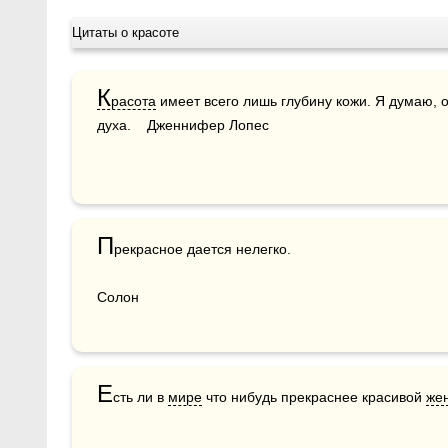
Цитаты о красоте
К
расота
 имеет всего лишь глубину кожи. Я думаю, 
духа.    Дженнифер Лопес
П
рекрасное дается нелегко.

Солон 
Е
сть ли в 
мире
 что нибудь прекраснее красивой 
же