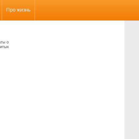
Про жизнь
аты о
нитых