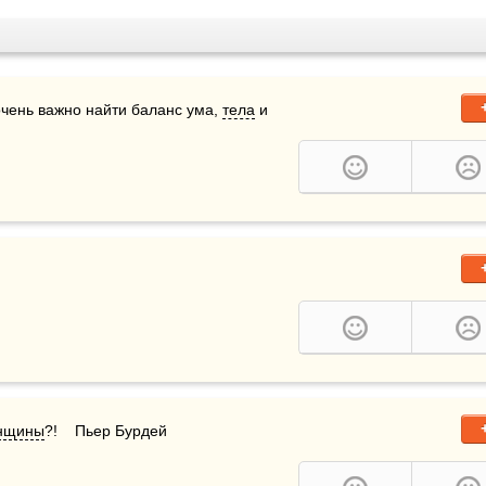
очень важно найти баланс ума, 
тела
 и 
нщины
?!    Пьер Бурдей