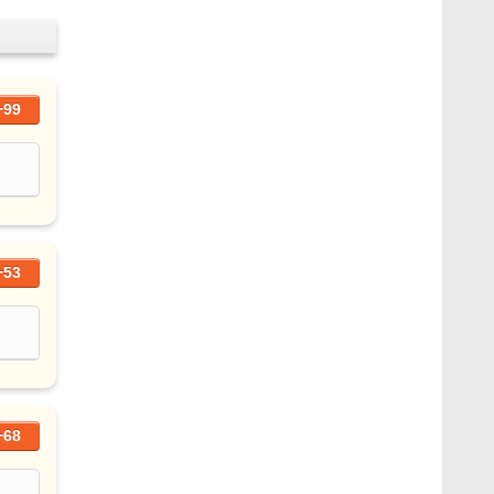
+99
+53
+68