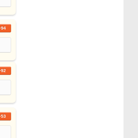
+94
+92
+53