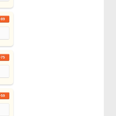
+89
+75
+59