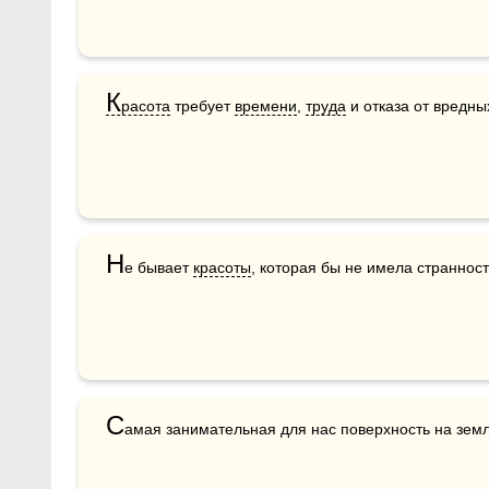
К
расота
 требует 
времени
, 
труда
 и отказа от вредны
Н
е бывает 
красоты
, которая бы не имела странност
С
амая занимательная для нас поверхность на зем­