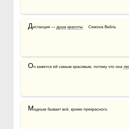
Д
истанция — 
душа
красоты
.    Симона Вейль
О
н кажется ей самым красивым, потому что она 
лю
М
одным бывает всё, кроме прекрасного.