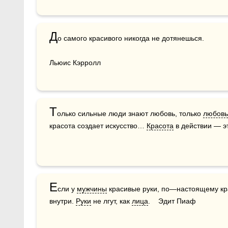
Д
о самого красивого никогда не дотянешься.

Льюис Кэрролл
Т
олько сильные люди знают любовь, только 
любовь
красота создает искусство… 
Красота
 в действии — э
Е
сли у 
мужчины
 красивые руки, по—настоящему кр
внутри. 
Руки
 не лгут, как 
лица
.    Эдит Пиаф