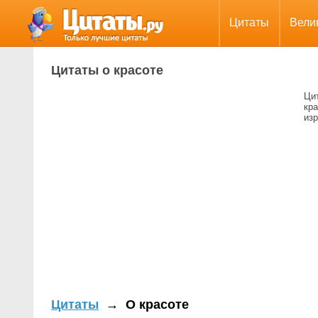
Цитаты
Вели
Цитаты о красоте
Цит
кр
изр
Цитаты
→
О красоте