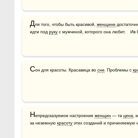
Д
ля того, чтобы быть красивой, 
женщине
 достаточн
идти под 
руку
 с мужчиной, которого она любит.    И
С
он для красоты. Красавица во 
сне
. Проблемы с 
кр
Н
епредсказуемое настроение 
женщин
 — та 
цена
, 
за неземную 
красоту
 этих созданий и причиняемую 