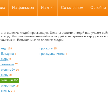
ких
Из фильмов
Из книг
Со смыслом
О любви
таты великих людей про женщин. Цитаты великих людей на лучшем сай
таты.ру. Лучшие цитаты величайших людей всех времен и народов на вс
учаи жизни. Великие мысли великих людей.
о еду
про жопу
169
15
о Ельцина
про журналистов
3
4
о жару
3
о желания
57
о женитьбу
16
о жену
31
о женщин
295
о животных
24
о жизнь
717