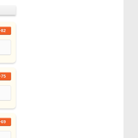
+82
+75
+69