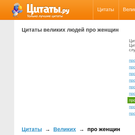
Цитаты
Вели
Цитаты великих людей про женщин
Ци
Ци
сл
пр
пр
пр
пр
пр
пр
пр
пр
пр
Цитаты
→
Великих
→
про женщин