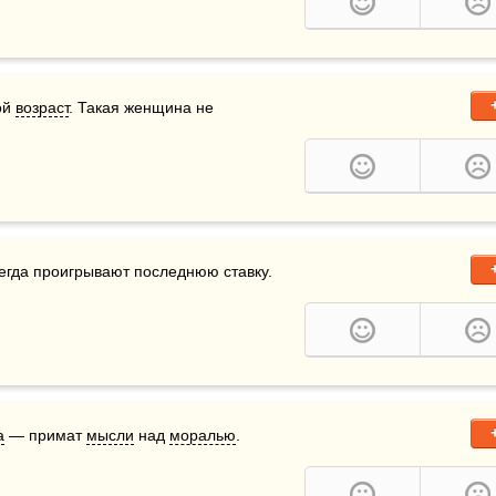
й 
возраст
. Такая женщина не 
сегда проигрывают последнюю ставку.
а
 — примат 
мысли
 над 
моралью
.