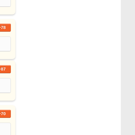
+78
+87
+70