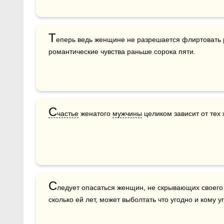
Т
еперь ведь женщине не разрешается флиртовать р
романтические чувства раньше сорока пяти.
С
частье
 женатого 
мужчины
 целиком зависит от тех
С
ледует опасаться женщин, не скрывающих своего
сколько ей лет, может выболтать что угодно и кому уг