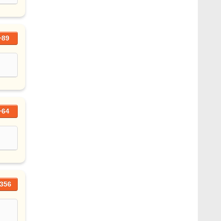
+89
+64
356