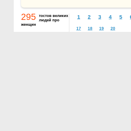
295
тостов великих
1
2
3
4
5
людей про
женщин
17
18
19
20
О проекте
Контакты