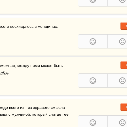
 всего восхищаюсь в женщинах.
можная; между ними может быть 
ужба
.
 распадается в наше время прежде всего из—за здравого смысла 
ива с мужчиной, который считает ее 