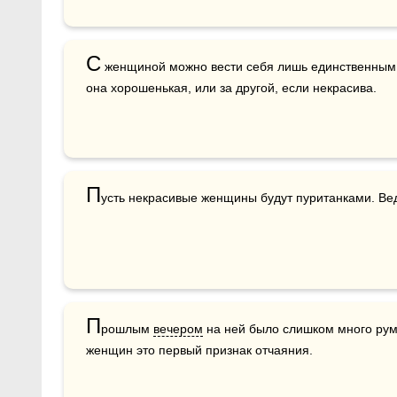
С
 женщиной можно вести себя лишь единственным 
она хорошенькая, или за другой, если некрасива. 
П
усть некрасивые женщины будут пуританками. Вед
П
рошлым 
вечером
 на ней было слишком много ру
женщин это первый признак отчаяния.