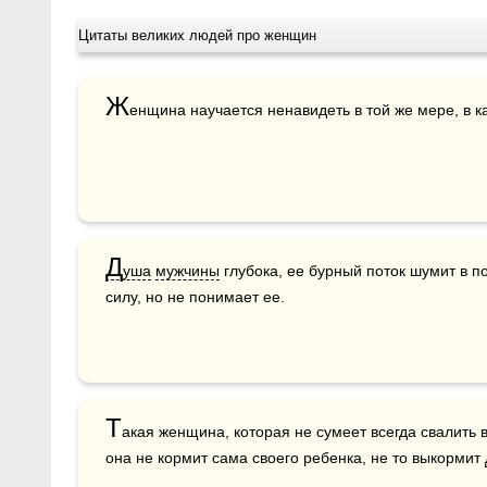
Цитаты великих людей про женщин
Ж
енщина научается ненавидеть в той же мере, в к
Д
уша
мужчины
 глубока, ее бурный поток шумит в п
силу, но не понимает ее.
Т
акая женщина, которая не сумеет всегда свалить в
она не кормит сама своего ребенка, не то выкормит 