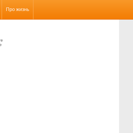
Про жизнь
те
е