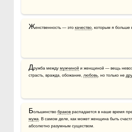
Ж
енственность — это 
качество
, которым я больше
Д
ружба между 
мужчиной
 и женщиной — вещь невоз
страсть, вражда, обожание, 
любовь
, но только не 
др
Б
ольшинство 
браков
мужа
. В самом деле, как может женщина быть счастл
абсолютно разумным существом.