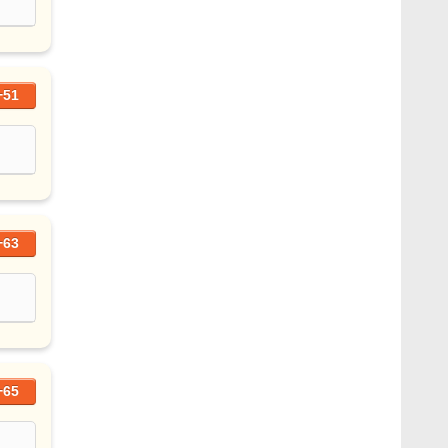
+51
+63
+65