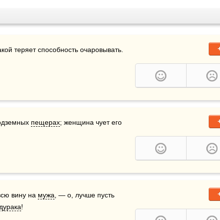
акой теряет способность очаровывать.
одземных 
пещерах
; женщина чует его 
сю вину на 
мужа
, — о, лучше пусть 
дурака
! 