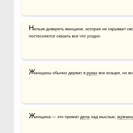
Н
ельзя доверять женщине, которая не скрывает сво
постесняется сказать все что угодно.
Ж
енщины обычно держат в 
руках
 все козыри, но в
Ж
енщина — это примат 
дела
 над мыслью; 
мужчин