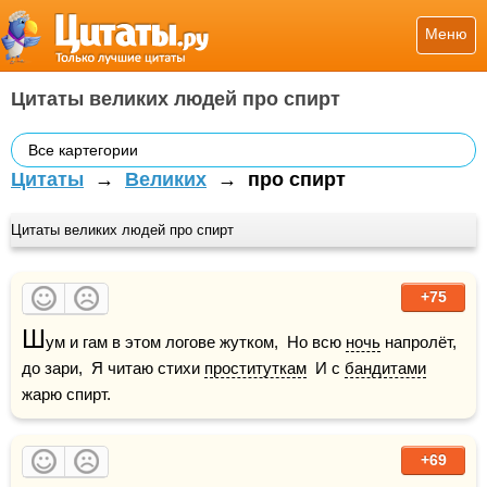
Меню
Цитаты великих людей про спирт
Все картегории
Цитаты
→
Великих
→
про спирт
Цитаты великих людей про спирт
+75
Ш
ум и гам в этом логове жутком,  Но всю 
ночь
 напролёт, 
до зари,  Я читаю стихи 
проституткам
  И с 
бандитами
жарю спирт.
+69