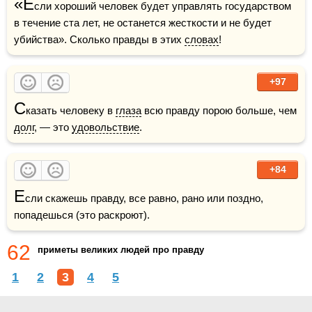
«Е
сли хороший человек будет управлять государством 
в течение ста лет, не останется жесткости и не будет 
убийства». Сколько правды в этих 
словах
!
+97
С
казать человеку в 
глаза
 всю правду порою больше, чем 
долг
, — это 
удовольствие
.
+84
Е
сли скажешь правду, все равно, рано или поздно, 
попадешься (это раскроют).
62
приметы великих людей про правду
1
2
3
4
5