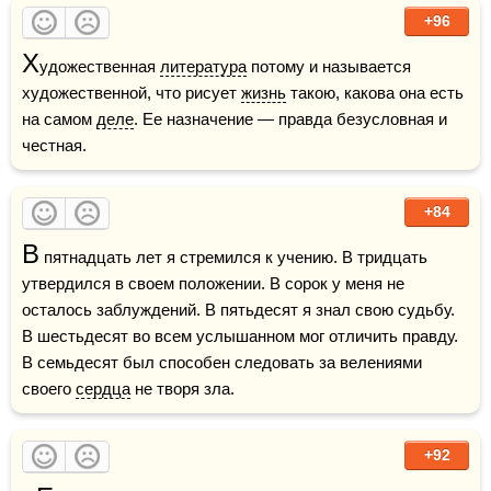
+96
Х
удожественная 
литература
 потому и называется 
художественной, что рисует 
жизнь
 такою, какова она есть 
на самом 
деле
. Ее назначение — правда безусловная и 
честная.
+84
В
 пятнадцать лет я стремился к учению. В тридцать 
утвердился в своем положении. В сорок у меня не 
осталось заблуждений. В пятьдесят я знал свою судьбу. 
В шестьдесят во всем услышанном мог отличить правду. 
В семьдесят был способен следовать за велениями 
своего 
сердца
 не творя зла.
+92