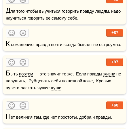
Д
ля того чтобы выучиться говорить правду людям, надо 
научиться говорить ее самому себе. 
+87
К
 сожалению, правда почти всегда бывает не остроумна.
+97
Б
ыть 
поэтом
 — это значит то же,  Если правды 
жизни
 не 
нарушить,  Рубцевать себя по нежной коже,  Кровью 
чувств ласкать чужие 
души
.
+60
Н
ет величия там, где нет простоты, добра и правды.