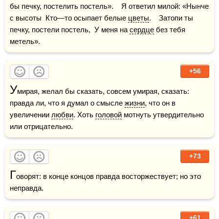
бы печку, постелить постель».    Я ответил милой: «Нынче 
с высоты  Кто—то осыпает белые 
цветы
.    Затопи ты 
печку, постели постель,  У меня на 
сердце
 без тебя 
метель».
+56
У
мирая, желал бы сказать, совсем умирая, сказать: 
правда ли, что я думал о смысле 
жизни
, что он в 
увеличении 
любви
. Хоть 
головой
 мотнуть утвердительно 
или отрицательно.
+73
Г
оворят: в конце концов правда восторжествует; но это 
неправда.
+61