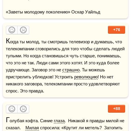
«Заветы молодому поколению» Оскар Уайльд
+76
К
огда ты молод, ты смотришь телевизор и думаешь, что 
телекомпании сговорились для того чтобы сделать людей 
тупыми. Но когда становишься чуть старше, понимаешь, 
что это не так. Люди сами этого хотят. И это куда более 
удручающе. Заговор это не 
страшно
. Ты можешь 
пристрелить ублюдков! Устроить 
революцию
! Но нет 
никакого заговора, телекомпании просто удовлетворяют 
спрос. Это правда.
+88
Г
олубая кофта. Синие 
глаза
.  Никакой я правды милой не 
сказал.    
Милая
 спросила: «Крутит ли метель?  Затопить 