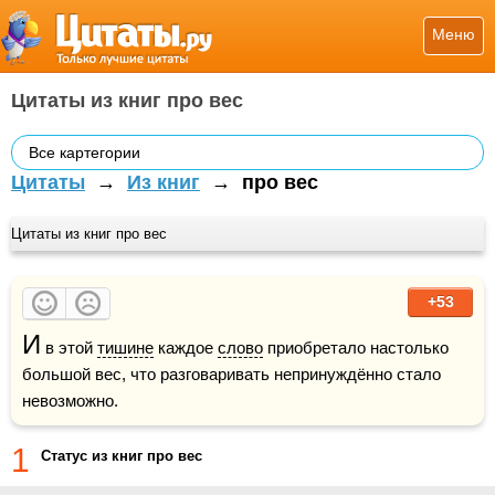
Меню
Цитаты из книг про вес
Все картегории
Цитаты
→
Из книг
→
про вес
Цитаты из книг про вес
+53
И
 в этой 
тишине
 каждое 
слово
 приобретало настолько 
большой вес, что разговаривать непринуждённо стало 
невозможно.
1
Статус из книг про вес