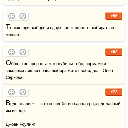
+86
Т
олько при выборе из двух зол жадность выбирать не 
мешает.
+92
О
бщество
 прорастает в глубины тебя, нормами и 
законами лишая 
права
 выбора жить свободно.    Янна 
Серкова
+72
В
едь человек — это не свойство характера,а сделанный 
им выбор.

Джоан Роулинг