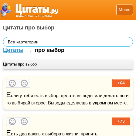
Меню
Цитаты про выбор
Все картегории
Цитаты
→
про выбор
Цитаты про выбор
+64
Е
сли у тебя есть выбор: делать выводы или делать 
ноги
, 
то выбирай второе. Выводы сделаешь в укромном месте.
+73
Е
сть два важных выбора в 
жизни
: принять 