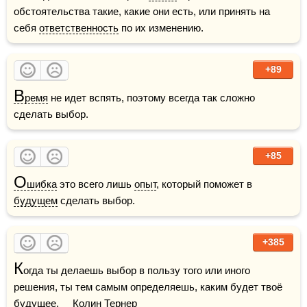
обстоятельства такие, какие они есть, или принять на 
себя 
ответственность
 по их изменению.
+89
В
ремя
 не идет вспять, поэтому всегда так сложно 
сделать выбор.
+85
О
шибка
 это всего лишь 
опыт
, который поможет в 
будущем
 сделать выбор.
+385
К
огда ты делаешь выбор в пользу того или иного 
решения, ты тем самым определяешь, каким будет твоё 
будущее
.     Колин Тернер