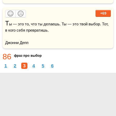
+69
Т
ы — это то, что ты делаешь. Ты — это твой выбор. Тот, 
в кого себя превратишь.

Джонни Депп
86
фраз про выбор
1
2
3
4
5
6