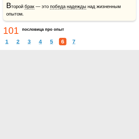
В
торой 
брак
 — это 
победа
надежды
 над жизненным 
опытом.
101
пословица про опыт
1
2
3
4
5
6
7
О проекте
Контакты