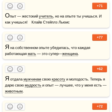
+71
О
пыт — жестокий 
учитель
, но на опыте ты учишься. И 
как учишься!    Клайв Стейплз Льюис
+77
Я
 на собственном опыте убедилась, что каждая 
работающая 
мать
 — это супер—
женщина
.
+62
Я
 отдала 
мужчинам
 свою 
красоту
 и молодость. Теперь я 
дарю свою 
мудрость
 и опыт — лучшее, что у меня есть — 
животным
.
+72