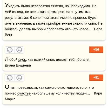
У
ходить было невероятно тяжело, но необходимо. На 
мой взгляд, не все в 
жизни
 измеряется ощутимыми 
результатами. В конечном итоге, именно процесс будет 
иметь значение, а также приобретенные знания и опыт. Не 
бойтесь делать выбор и пробовать что—то новое.     Вера 
Вонг
+56
Л
юбой 
риск
, как всякий опыт, делает тебя богаче.    
Диана Вишнева
+81
О
пыт превозносит, как самого счастливого, того, кто 
принес 
счастье
 наибольшему количеству людей…    Карл 
Маркс