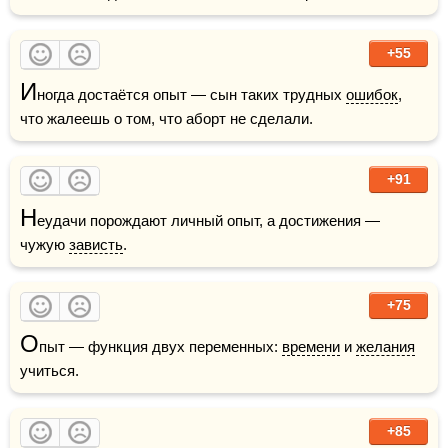
+55
И
ногда достаётся опыт — сын таких трудных 
ошибок
, 
что жалеешь о том, что аборт не сделали.
+91
Н
еудачи порождают личный опыт, а достижения — 
чужую 
зависть
.
+75
О
пыт — функция двух переменных: 
времени
 и 
желания
учиться.
+85