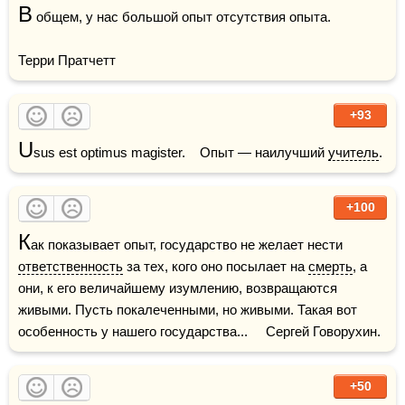
В
 общем, у нас большой опыт отсутствия опыта.

Терри Пратчетт
+93
U
sus est optimus magister.    Опыт — наилучший 
учитель
.
+100
К
ак показывает опыт, государство не желает нести 
ответственность
 за тех, кого оно посылает на 
смерть
, а 
они, к его величайшему изумлению, возвращаются 
живыми. Пусть покалеченными, но живыми. Такая вот 
особенность у нашего государства...     Сергей Говорухин.
+50