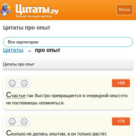
Меню
Цитаты про опыт
Все картегории
Цитаты
→
про опыт
Цитаты про опыт
+59
С
частье
 так быстро превращается в очередной опыт,что 
не поспеваешь опомниться.
+75
С
колько не делись опытом, а он только растёт.