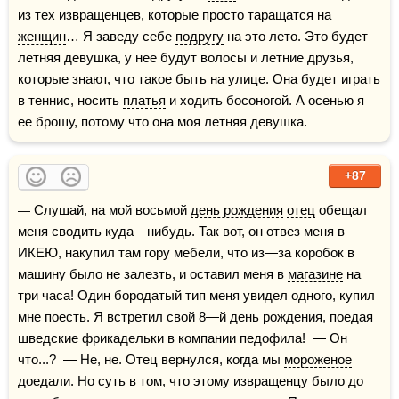
из тех извращенцев, которые просто таращатся на 
женщин
… Я заведу себе 
подругу
 на это лето. Это будет 
летняя девушка, у нее будут волосы и летние друзья, 
которые знают, что такое быть на улице. Она будет играть 
в теннис, носить 
платья
 и ходить босоногой. А осенью я 
ее брошу, потому что она моя летняя девушка.
+87
— Слушай, на мой восьмой 
день рождения
отец
 обещал 
меня сводить куда—нибудь. Так вот, он отвез меня в 
ИКЕЮ, накупил там гору мебели, что из—за коробок в 
машину было не залезть, и оставил меня в 
магазине
 на 
три часа! Один бородатый тип меня увидел одного, купил 
мне поесть. Я встретил свой 8—й день рождения, поедая 
шведские фрикадельки в компании педофила!  — Он 
что...?  — Не, не. Отец вернулся, когда мы 
мороженое
доедали. Но суть в том, что этому извращенцу было до 