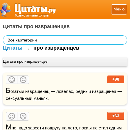
Меню
Цитаты про извращенцев
Все картегории
Цитаты
→
про извращенцев
Цитаты про извращенцев
+96
Б
огатый извращенец — ловелас, бедный извращенец — 
сексуальный 
маньяк
.
+63
М
не надо завести подругу на 
лето
, пока я не стал одним 