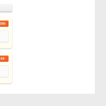
380
+69