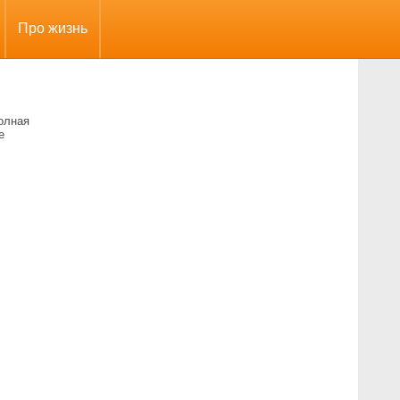
Про жизнь
олная
е