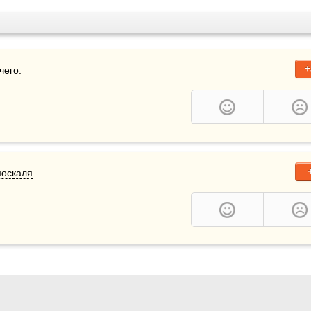
+
чего.
оскаля
.