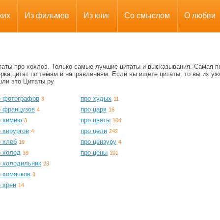
ких
Из фильмов
Из книг
Со смыслом
О любви
таты про хохлов. Только самые лучшие цитаты и высказывания. Самая п
рка цитат по темам и направлениям. Если вы ищете цитаты, то вы их уж
шли это Цитаты.ру
о фотографов
про худых
3
11
о французов
про царя
4
16
о химию
про цветы
3
104
 хирургов
про цели
4
242
о хлеб
про цензуру
19
4
о холод
про цены
39
101
о холодильник
23
о хомячков
3
 хрен
14