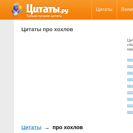
Цитаты
Вели
Цитаты про хохлов
Ци
сбо
на
пр
пр
пр
про
пр
пр
пр
пр
про
Цитаты
→
про хохлов