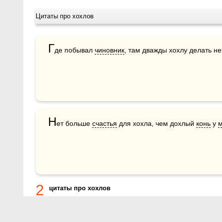
Цитаты про хохлов
Г
де побывал 
чиновник
, там дважды хохлу делать не
Н
ет больше 
счастья
 для хохла, чем дохлый 
конь
 у 
м
2
цитаты про хохлов