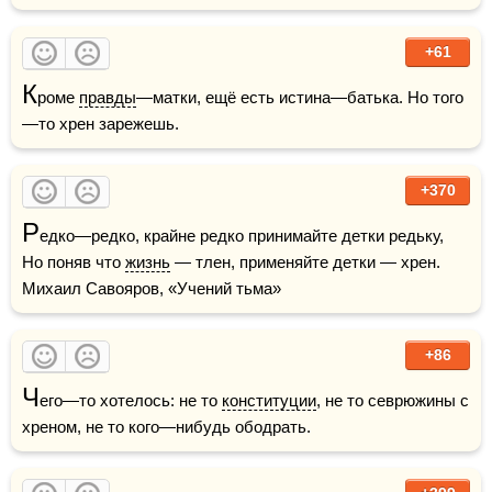
+61
К
роме 
правды
—матки, ещё есть истина—батька. Но того
—то хрен зарежешь.
+370
Р
едко—редко, крайне редко принимайте детки редьку,  
Но поняв что 
жизнь
 — тлен, применяйте детки — хрен.    
Михаил Савояров, «Учений тьма»
+86
Ч
его—то хотелось: не то 
конституции
, не то севрюжины с 
хреном, не то кого—нибудь ободрать.