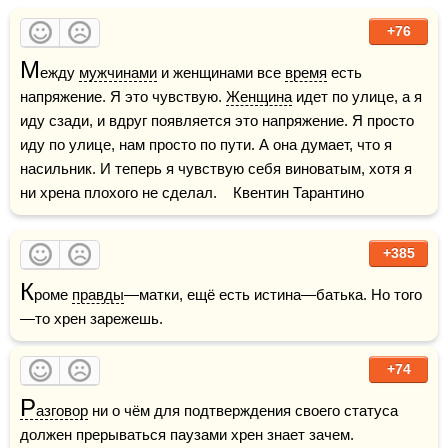
+76
М
ежду 
мужчинами
 и женщинами все 
время
 есть 
напряжение. Я это чувствую. 
Женщина
 идет по улице, а я 
иду сзади, и вдруг появляется это напряжение. Я просто 
иду по улице, нам просто по пути. А она думает, что я 
насильник. И теперь я чувствую себя виноватым, хотя я 
ни хрена плохого не сделал.    Квентин Тарантино
+385
К
роме 
правды
—матки, ещё есть истина—батька. Но того
—то хрен зарежешь.
+74
Р
азговор
 ни о чём для подтверждения своего статуса 
должен прерываться паузами хрен знает зачем.