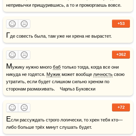
непривычки прищурившись, а то и проморгаешь вовсе.
+53
Г
де совесть была, там уже ни хрена не вырастет. 
+362
М
ужику нужно много 
баб
 только тогда, когда все они 
никуда не годятся. 
Мужик
 может вообще 
личность
 свою 
утратить, если будет слишком сильно хреном по 
сторонам размахивать.    Чарльз Буковски
+72
Е
сли рассуждать строго логически, то хрен тебя кто—
либо больше трёх минут слушать будет.