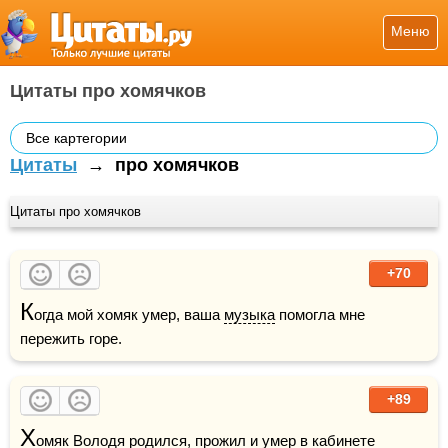
Меню
Цитаты про хомячков
Все картегории
Цитаты
→
про хомячков
Цитаты про хомячков
+70
К
огда мой хомяк умер, ваша 
музыка
 помогла мне 
пережить горе.
+89
Х
омяк Володя родился, прожил и умер в кабинете 