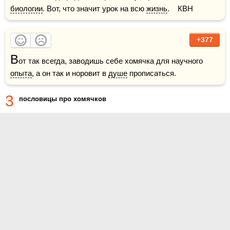
биологии
. Вот, что значит урок на всю 
жизнь
.    КВН
+377
В
от так всегда, заводишь себе хомячка для научного 
опыта
, а он так и норовит в 
душе
 прописаться.
3
пословицы про хомячков