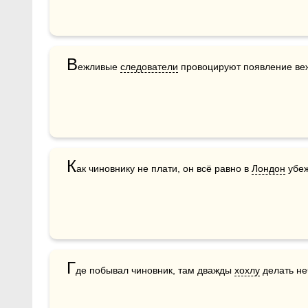
В
ежливые 
следователи
 провоцируют появление ве
К
ак чиновнику не плати, он всё равно в 
Лондон
 убеж
Г
де побывал чиновник, там дважды 
хохлу
 делать не