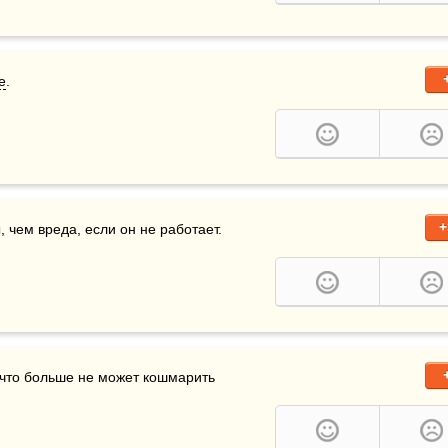
е
.
+
 чем вреда, если он не работает.
 чиновника — это когда ему снится, что больше не может кошмарить 