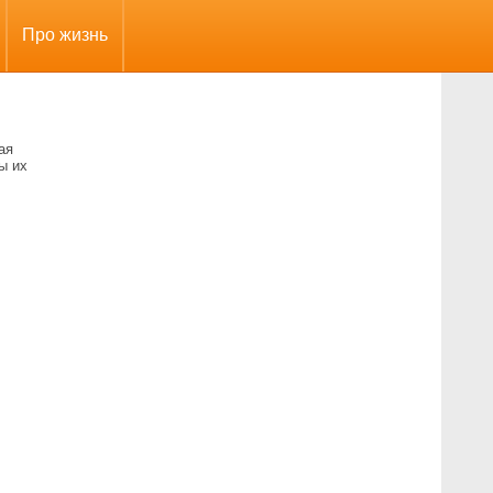
Про жизнь
ая
ы их