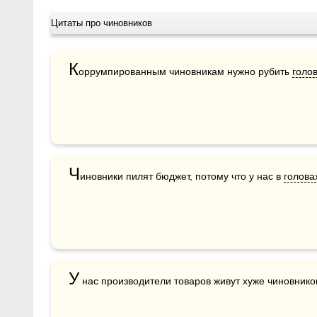
Цитаты про чиновников
К
оррумпированным чиновникам нужно рубить 
голо
Ч
иновники пилят бюджет, потому что у нас в 
голова
У
 нас производители товаров живут хуже чиновнико