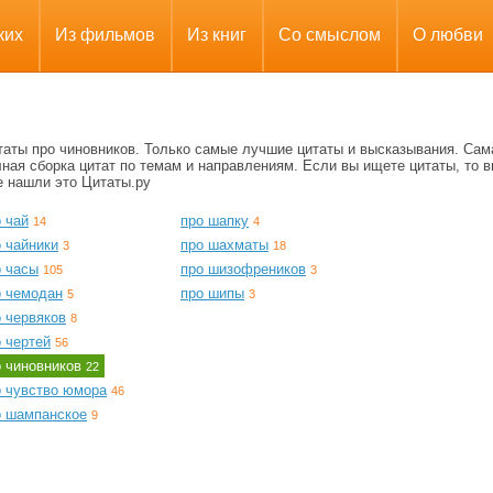
ких
Из фильмов
Из книг
Со смыслом
О любви
таты про чиновников. Только самые лучшие цитаты и высказывания. Сам
ная сборка цитат по темам и направлениям. Если вы ищете цитаты, то в
е нашли это Цитаты.ру
 чай
про шапку
14
4
 чайники
про шахматы
3
18
о часы
про шизофреников
105
3
о чемодан
про шипы
5
3
 червяков
8
 чертей
56
о чиновников
22
о чувство юмора
46
о шампанское
9