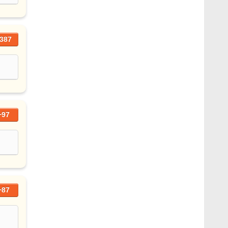
387
+97
+87