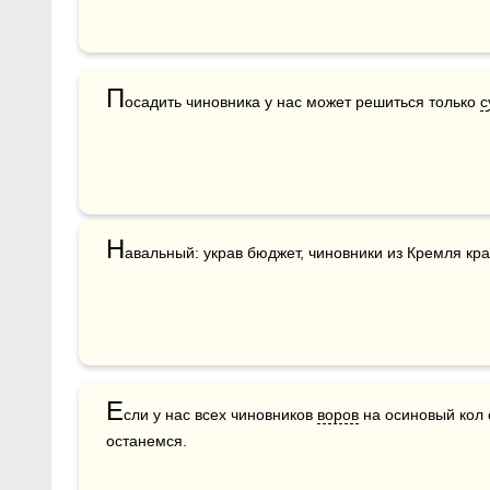
П
осадить чиновника у нас может решиться только 
с
Н
авальный: украв бюджет, чиновники из Кремля кра
Е
сли у нас всех чиновников 
воров
 на осиновый кол 
останемся.