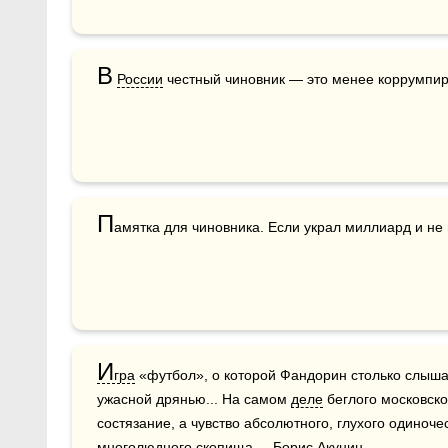
В
России
 честный чиновник — это менее коррумпир
П
амятка для чиновника. Если украл миллиард и не 
И
гра
 «футбол», о которой Фандорин столько слышал
ужасной дрянью... На самом 
деле
 беглого московско
состязание, а чувство абсолютного, глухого одиночес
многолюдного скопища.    Борис Акунин