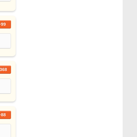
+99
368
+88