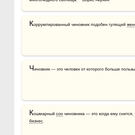
К
оррумпированный чиновник подобен гулящей 
жен
Ч
иновник — это человек от которого больше пользы,
К
ошмарный 
сон
бизнес
.