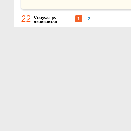
22
Статуса про
1
2
чиновников
О проекте
Контакты