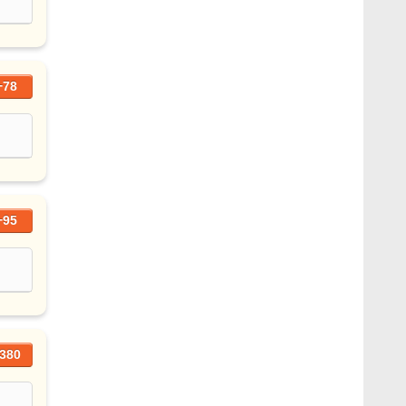
+78
+95
380