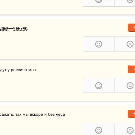
удья
—
маньяк
.
дут у россиян 
мозг
.
сажать, так мы вскоре и без 
леса