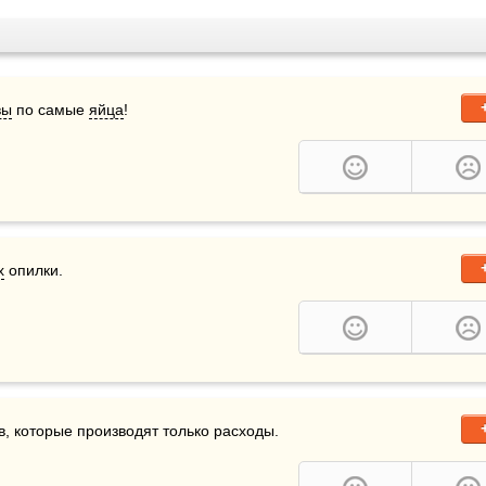
вы
 по самые 
яйца
!
х
 опилки.
в, которые производят только расходы.