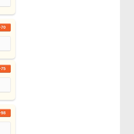
+70
+75
+98