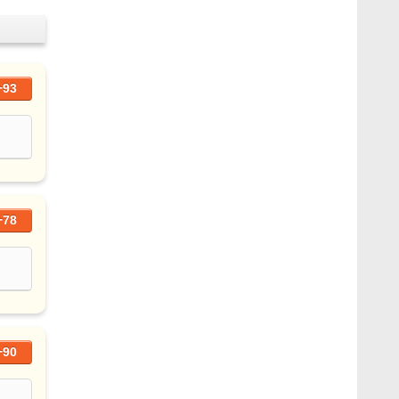
+93
+78
+90