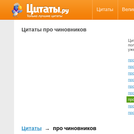
Цитаты
Вели
Цитаты про чиновников
Ци
пол
уж
про
про
пр
пр
про
про
пр
пр
пр
Цитаты
→
про чиновников