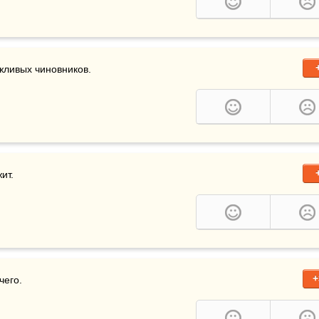
жливых чиновников.
ит.
+
чего.