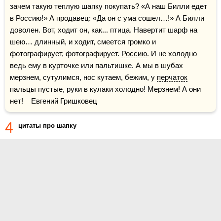
зачем такую теплую шапку покупать? «А наш Билли едет 
в Россию!» А продавец: «Да он с ума сошел…!» А Билли 
доволен. Вот, ходит он, как... птица. Навертит шарф на 
шею… длинный, и ходит, смеется громко и 
фотографирует, фотографирует. 
Россию
. И не холодно 
ведь ему в курточке или пальтишке. А мы в шубах 
мерзнем, сутулимся, нос кутаем, бежим, у 
перчаток
пальцы пустые, руки в кулаки холодно! Мерзнем! А они 
нет!    Евгений Гришковец
4
цитаты про шапку