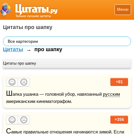
Меню
Цитаты про шапку
Все картегории
Цитаты
→
про шапку
Цитаты про шапку
+81
Ш
апка ушанка — головной убор, навязанный 
русским
американским кинематографом.
+356
С
амые правильные 
отношения
 начинаются 
зимой
. Если 