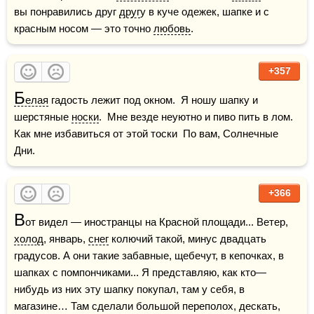
вы понравились друг 
друг
у в куче одежек, шапке и с 
красным носом — это точно 
любовь
.
+357
Б
елая
 гадость лежит под окном.  Я ношу шапку и 
шерстяные 
носки
.  Мне везде неуютно и пиво пить в лом.  
Как мне избавиться от этой тоски  По вам, Солнечные 
Дни.
+366
В
от видел — иностранцы на Красной площади... Ветер, 
холод
, январь, 
снег
 колючий такой, минус двадцать 
градусов. А они такие забавные, щебечут, в кепочках, в 
шапках с помпончиками... Я представляю, как кто—
нибудь из них эту шапку покупал, там у себя, в 
магазине… Там сделали большой переполох, дескать, 