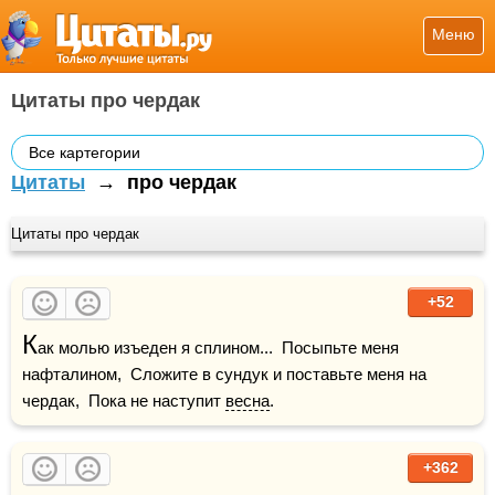
Меню
Цитаты про чердак
Все картегории
Цитаты
→
про чердак
Цитаты про чердак
+52
К
ак молью изъеден я сплином...  Посыпьте меня 
нафталином,  Сложите в сундук и поставьте меня на 
чердак,  Пока не наступит 
весна
.
+362