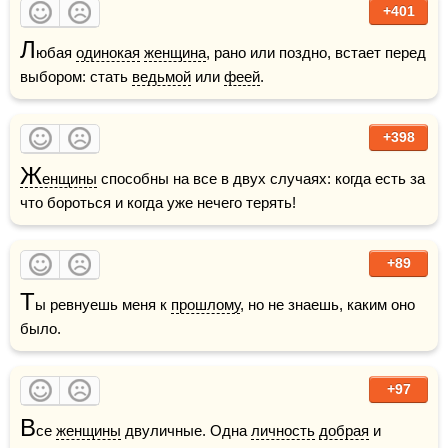
+401
Л
юбая 
одинокая
женщина
, рано или поздно, встает перед 
выбором: стать 
ведьмой
 или 
феей
.
+398
Ж
енщины
 способны на все в двух случаях: когда есть за 
что бороться и когда уже нечего терять!
+89
Т
ы ревнуешь меня к 
прошлому
, но не знаешь, каким оно 
было.
+97
В
се 
женщины
 двуличные. Одна 
личность
добрая
 и 