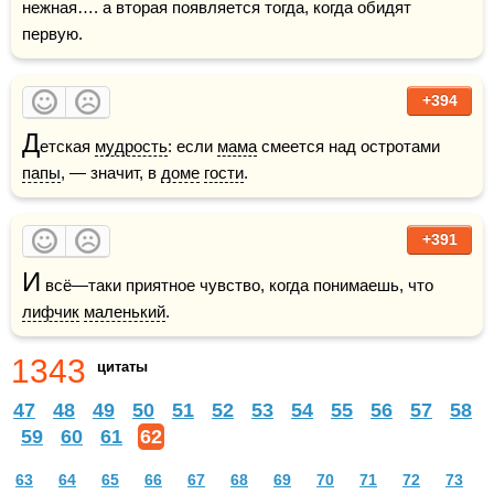
нежная…. а вторая появляется тогда, когда обидят 
первую.
+394
Д
етская 
мудрость
: если 
мама
 смеется над остротами 
папы
, — значит, в 
доме
гости
.
+391
И
 всё—таки приятное чувство, когда понимаешь, что 
лифчик
маленький
.
1343
цитаты
47
48
49
50
51
52
53
54
55
56
57
58
59
60
61
62
63
64
65
66
67
68
69
70
71
72
73