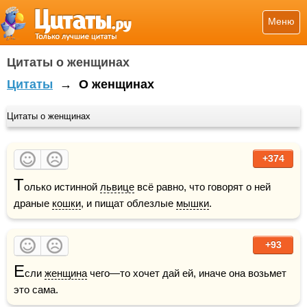
Меню
Цитаты о женщинах
Цитаты
→
О женщинах
Цитаты о женщинах
+374
Т
олько истинной 
львице
 всё равно, что говорят о ней 
драные 
кошки
, и пищат облезлые 
мышки
.
+93
Е
сли 
женщина
 чего—то хочет дай ей, иначе она возьмет 
это сама.