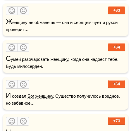
+63
Ж
енщину
 не обманешь — она и 
сердцем
 чует и 
рукой
проверит…
+64
С
умей разочаровать 
женщину
, когда она надоест тебе. 
Будь милосерден.
+64
И
 создал 
Бог
женщину
. Существо получилось вредное, 
но забавное…
+73