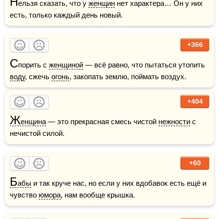
Н
ельзя сказать, что у 
женщин
 нет характера… Он у них 
есть, только каждый день новый.
+366
С
порить с 
женщиной
 — всё равно, что пытаться утопить 
воду
, сжечь 
огонь
, закопать землю, поймать воздух.
+404
Ж
енщина
 — это прекрасная смесь чистой 
нежности
 с 
нечистой силой.
+60
Б
абы
 и так круче нас, но если у них вдобавок есть ещё и 
чувство 
юмора
, нам вообще крышка.