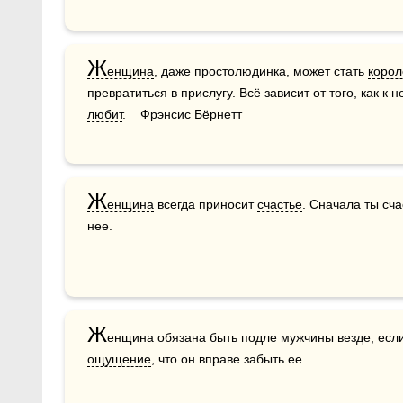
Ж
енщина
, даже простолюдинка, может стать 
корол
превратиться в прислугу. Всё зависит от того, как к н
любит
.    Фрэнсис Бёрнетт
Ж
енщина
 всегда приносит 
счастье
. Сначала ты сча
нее.
Ж
енщина
 обязана быть подле 
мужчины
ощущение
, что он вправе забыть ее.