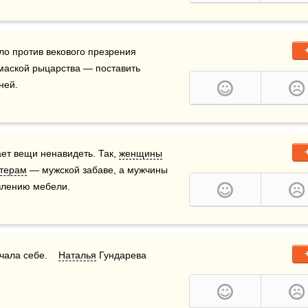
о против векового презрения 
маской рыцарства — поставить 
ней.
ет вещи ненавидеть. Так, 
женщины
терам
 — мужской забаве, а мужчины 
влению мебели.
ала себе.    
Наталья
 Гундарева