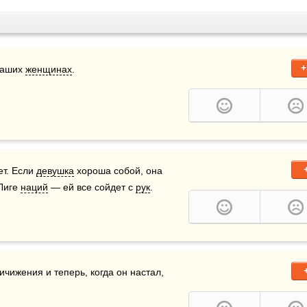
+
наших 
женщинах
.
т. Если 
девушка
 хороша собой, она 
Лиге 
наций
 — ей все сойдет с 
рук
.
есь день она героически готовилась к мигу самоуничижения и теперь, когда он настал, 