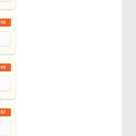
+50
+65
+57