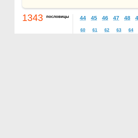
1343
пословицы
44
45
46
47
48
60
61
62
63
64
О проекте
Контакты