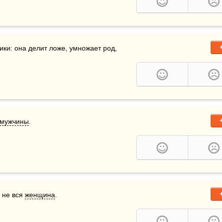
ки: она делит ложе, умножает род, 
мужчины
.
 не вся 
женщина
.