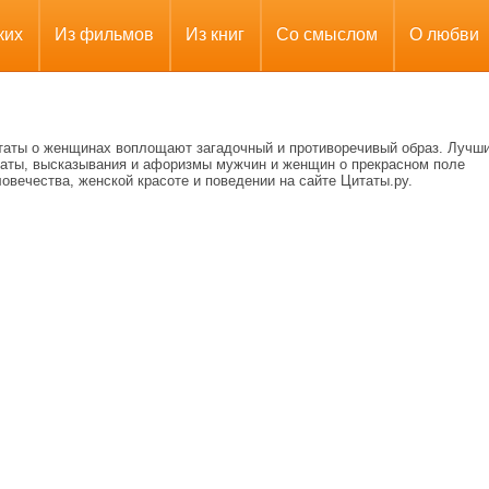
ких
Из фильмов
Из книг
Со смыслом
О любви
таты о женщинах воплощают загадочный и противоречивый образ. Лучш
таты, высказывания и афоризмы мужчин и женщин о прекрасном поле
овечества, женской красоте и поведении на сайте Цитаты.ру.