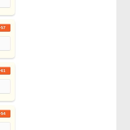
+57
+61
+54