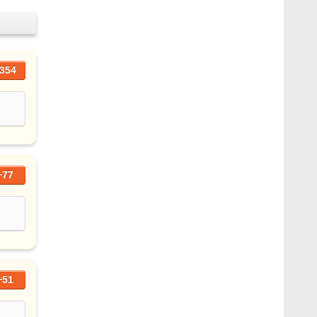
354
+77
+51