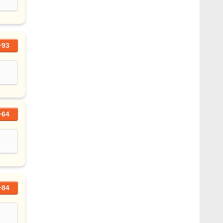
+93
+64
+84