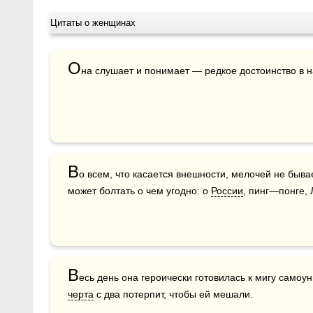
Цитаты о женщинах
О
на слушает и понимает — редкое достоинство в 
В
о всем, что касается внешности, мелочей не бывае
может болтать о чем угодно: о 
России
, пинг—понге, 
В
черта
 с два потерпит, чтобы ей мешали.