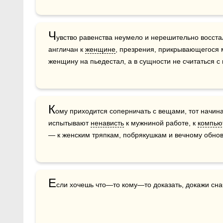
Ч
увство равенства неумело и нерешительно восстал
англичан к 
женщине
, презрения, прикрывающегося 
женщину на пьедестал, а в сущности не считаться с 
К
ому приходится соперничать с вещами, тот начина
испытывают 
ненависть
 к мужниной работе, к 
компью
— к женским тряпкам, побрякушкам и вечному обно
Е
сли хочешь что—то кому—то доказать, докажи снач