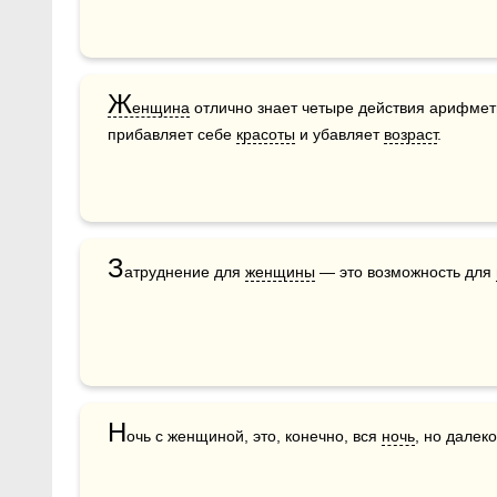
Ж
енщина
 отлично знает четыре действия арифмети
прибавляет себе 
красоты
 и убавляет 
возраст
.
З
атруднение для 
женщины
 — это возможность для 
Н
очь с женщиной, это, конечно, вся 
ночь
, но далеко