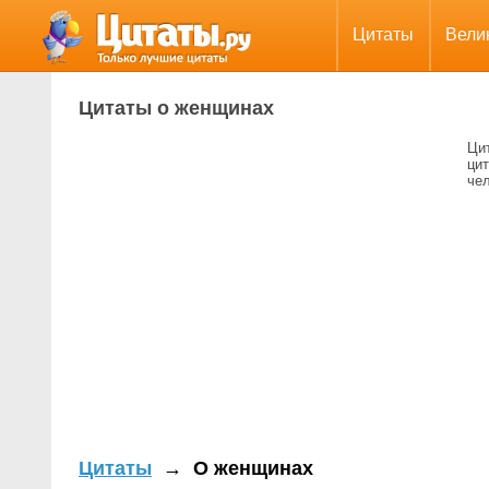
Цитаты
Вели
Цитаты о женщинах
Ци
ци
чел
Цитаты
→
О женщинах