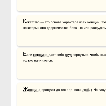
К
окетство — это основа характера всех 
женщин
, то
некоторых оно сдерживается боязнью или рассудком
Е
сли 
женщина
 дает себе 
труд
 вернуться, чтобы сказ
только начинается.
Ж
енщина
 прощает до тех пор, пока 
любит
. Не зло