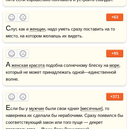
+63
С
луг, как и 
женщин
, надо уметь сразу поставить на то 
место, на котором желаешь их видеть.
+95
А
женская
красота
 подобна солнечному блеску на 
море
, 
который не может принадлежать одной—единственной 
волне.
+371
Е
сли бы у 
мужчин
 были свои «дни» [
месячные
], то 
наверняка их сделали бы нерабочими. Сразу появился бы 
соответствующий закон или того пуще — декрет 