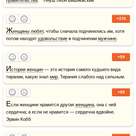
правительства
.    Януш Леон Вишневский
+376
Ж
енщины
любят
, чтобы сначала подчинялись им, хотя 
потом находят 
удовольствие
 в подчинении 
мужчине
.
+59
И
стория
женщин
 — это история самого худшего вида 
тирании, какую знал 
мир
. Тирания слабого над сильным.
+89
Е
сли женщине нравится другая 
женщина
, она с ней 
сердечна; а если не нравится — сердечна вдвойне.    
Эрвин Кобб 