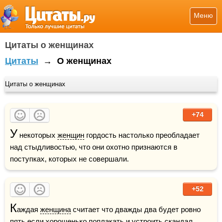
Меню
Цитаты о женщинах
Цитаты
→
О женщинах
Цитаты о женщинах
+74
У
 некоторых 
женщин
 гордость настолько преобладает 
над стыдливостью, что они охотно признаются в 
поступках, которых не совершали.
+52
К
аждая 
женщина
 считает что дважды два будет ровно 
пять если хорошенько поплакать и устроить скандал.