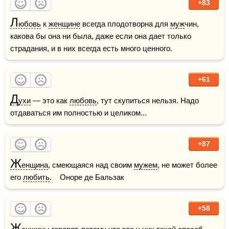
+83
Л
юбовь
 к 
женщине
 всегда плодотворна для 
муж
­чин, 
какова бы она ни была, даже если она дает только 
страдания, и в них всегда есть много ценного.  
+61
Д
ухи
 — это как 
любовь
, тут скупиться нельзя. Надо 
отдаваться им полностью и целиком...
+87
Ж
енщина
, смеющаяся над своим 
мужем
, не может более 
его 
любить
.    Оноре де Бальзак
+58
Ж