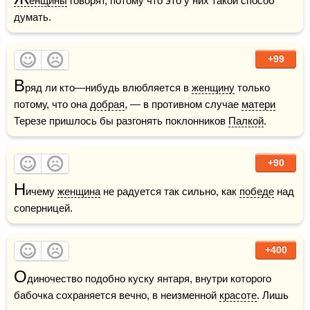
енщины
 говорят, потому что это у них такой способ 
думать.
+99
В
ряд ли кто—нибудь влюбляется в 
женщину
 только 
потому, что она 
добрая
, — в противном случае 
матери
Терезе пришлось бы разгонять поклонников 
Палкой
.
+90
Н
ичему 
женщина
 не радуется так сильно, как 
победе
 над 
соперницей.
+400
О
диночество подобно куску янтаря, внутри которого 
бабочка сохраняется вечно, в неизменной 
красоте
. Лишь 