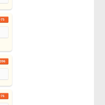
+75
396
+76