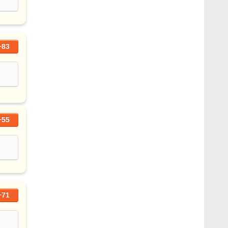
+83
+55
+71