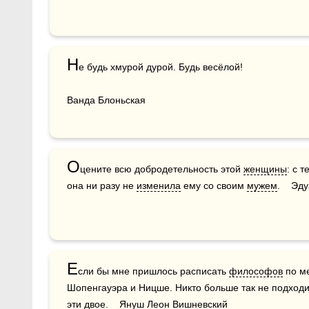
Н
е будь хмурой дурой. Будь весёлой!

О
цените всю добродетельность этой 
женщины
: с 
она ни разу не 
изменила
 ему со своим 
мужем
.    Э
Е
сли бы мне пришлось расписать 
философов
 по м
Шопенгауэра и Ницше. Никто больше так не подходи
эти двое.    Януш Леон Вишневский