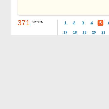
371
цитата
1
2
3
4
5
17
18
19
20
21
О проекте