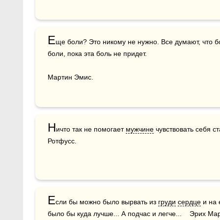
Е
ще боли? Это никому не нужно. Все думают, что б
боли, пока эта боль не придет. 

Мартин Эмис.

Н
ичто так не помогает 
мужчине
 чувствовать себя ст
Ротфусс. 
Е
сли бы можно было вырвать из 
груди
сердце
 и на
было бы куда лучше... А подчас и легче...    Эрих М