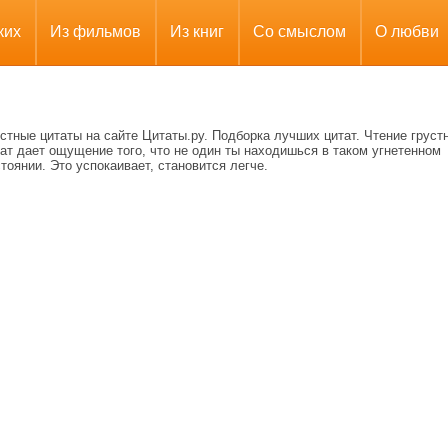
ких
Из фильмов
Из книг
Со смыслом
О любви
стные цитаты на сайте Цитаты.ру. Подборка лучших цитат. Чтение груст
ат дает ощущение того, что не один ты находишься в таком угнетенном
тоянии. Это успокаивает, становится легче.