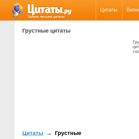
Цитаты
Вели
Грустные цитаты
Гру
цит
сос
Цитаты
→
Грустные