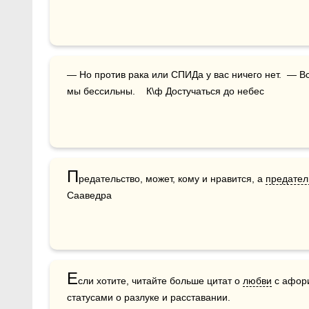
— Но против рака или СПИДа у вас ничего нет.  — В
мы бессильны.    К\ф Достучаться до небес
П
редательство, может, кому и нравится, а 
предател
Сааведра
Е
сли хотите, читайте больше цитат о 
любви
 с афор
статусами о разлуке и расставании.