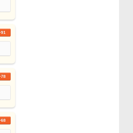
+91
+78
+68