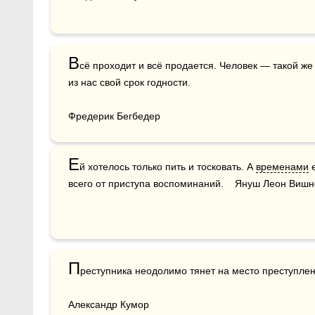
В
сё проходит и всё продается. Человек — такой же т
из нас свой срок годности.

Фредерик Бегбедер
Е
й хотелось только пить и тосковать. А 
временами
 
всего от приступа воспоминаний.    Януш Леон Виш
П
реступника неодолимо тянет на место преступлен
Александр Кумор