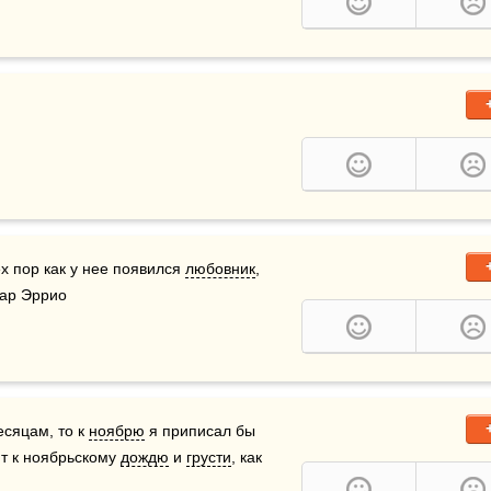
тех пор как у нее появился 
любовник
, 
дуар Эррио
есяцам, то к 
ноябрю
 я приписал бы 
т к ноябрьскому 
дождю
 и 
грусти
, как 