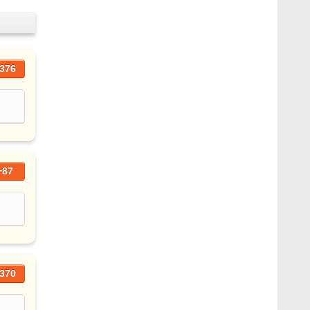
376
+87
370