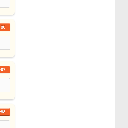
+80
+97
+88