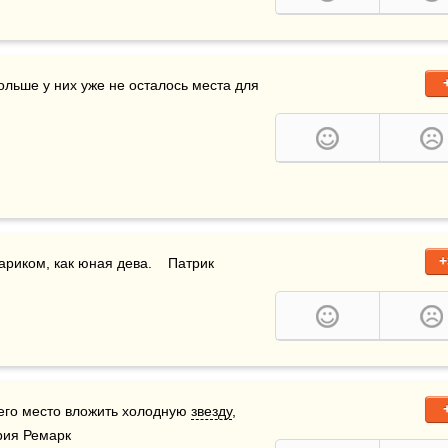
ольше у них уже не осталось места для 
+
ариком, как юная дева.    Патрик 
 его место вложить холодную 
звезду
, 
ария Ремарк