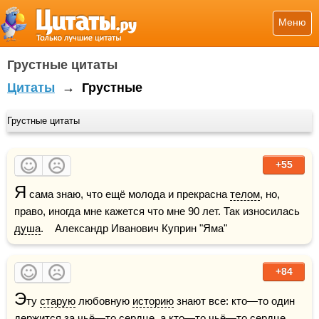
Меню
Грустные цитаты
Цитаты
→
Грустные
Грустные цитаты
+55
Я
 сама знаю, что ещё молода и прекрасна 
телом
, но, 
право, иногда мне кажется что мне 90 лет. Так износилась 
душа
.    Александр Иванович Куприн "Яма"
+84
Э
ту 
старую
 любовную 
историю
 знают все: кто—то один 
держится за чьё—то сердце, а кто—то чьё—то 
сердце