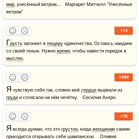
мир
, унесённый ветром...    Маргарет Митчелл "Унесённые 
ветром"
+73
Г
русть
 загоняет в 
пещеру
 одиночества. Остаюсь наедине 
со своей тенью. Нужно 
время
, чтобы навести порядок в 
мыслях
.
+400
Я
 чувствую себя так, словно моё 
сердце
 вырвали из 
груди
 и сплясали на нём чечётку.    Сесилия Ахерн
+78
Я
 всегда думаю, что это 
грустно
, когда 
женщинам
 самим 
приходится открывать себе 
шампанское
.    Оливия 