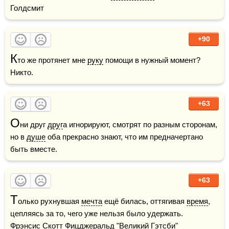
Голдсмит 
+90
К
то же протянет мне 
руку
 помощи в нужный момент? 
Никто.
+63
О
ни друг 
друг
а игнорируют, смотрят по разным сторонам, 
но в 
душе
 оба прекрасно знают, что им предначертано 
быть вместе.    
+63
Т
олько рухнувшая 
мечта
 ещё билась, оттягивая 
время
, 
цепляясь за то, чего уже нельзя было удержать.    
Фрэнсис Скотт Фицджеральд "Великий Гэтсби"