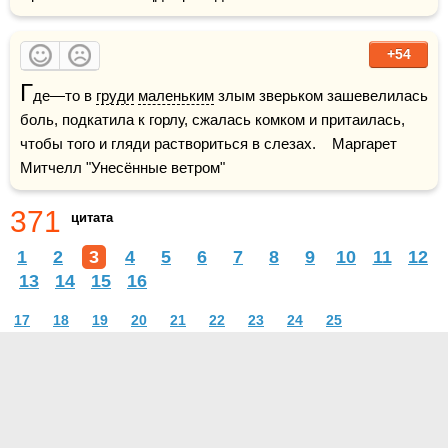
+54
Г
де—то в 
груди
маленьким
 злым зверьком зашевелилась 
боль, подкатила к горлу, сжалась комком и притаилась, 
чтобы того и гляди раствориться в слезах.    Маргарет 
Митчелл "Унесённые ветром"
371
цитата
1
2
3
4
5
6
7
8
9
10
11
12
13
14
15
16
17
18
19
20
21
22
23
24
25