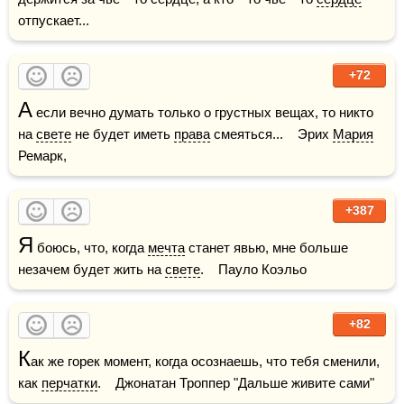
отпускает...    
+72
А
 если вечно думать только о грустных вещах, то никто 
на 
свете
 не будет иметь 
права
 смеяться...    Эрих 
Мария
Ремарк,
+387
Я
 боюсь, что, когда 
мечта
 станет явью, мне больше 
незачем будет жить на 
свете
.    Пауло Коэльо
+82
К
ак же горек момент, когда осознаешь, что тебя сменили, 
как 
перчатки
.    Джонатан Троппер "Дальше живите сами"