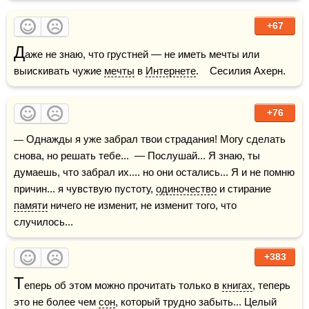
+67
Д
аже не знаю, что грустней — не иметь мечты или 
выискивать чужие 
мечты
 в 
Интернете
.    Сесилия Ахерн.
+76
— Однажды я уже забрал твои страдания! Могу сделать 
снова, но решать тебе...  — Послушай... Я знаю, ты 
думаешь, что забрал их.... но они остались... Я и не помню 
причин... я чувствую пустоту, 
одиночество
 и стирание 
памяти
 ничего не изменит, не изменит того, что 
случилось...
+383
Т
еперь об этом можно прочитать только в 
книгах
, теперь 
это не более чем 
сон
, который трудно забыть... Целый 