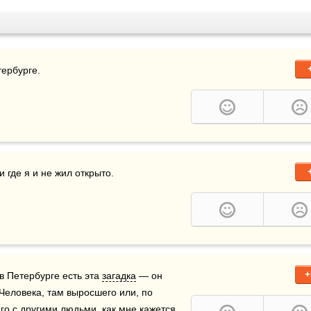
тербурге.
 где я и не жил открыто.
+
 в Петербурге есть эта 
загадка
 — он 
Человека, там выросшего или, по 
его с другими людьми, как мне кажется, 