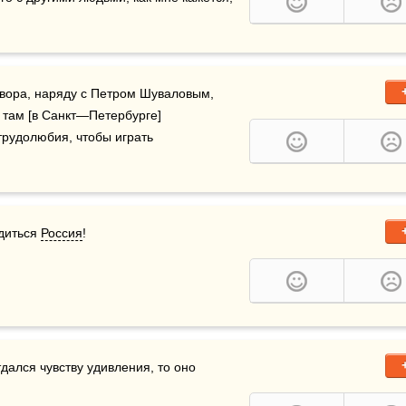
вора, наряду с Петром Шуваловым, 
 там [в Санкт—Петербурге] 
трудолюбия, чтобы играть 
диться 
Россия
!
дался чувству удивления, то оно 