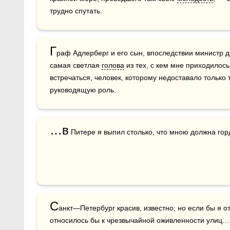
трудно спутать. 
Г
раф Адлерберг и его сын, впоследствии министр д
самая светлая 
голова
 из тех, с кем мне приходилось
встречаться, человек, которому недоставало только 
руководящую роль.
…в
 Питере я выпил столько, что мною должна гор
С
анкт—Петербург красив, известно; но если бы я от
относилось бы к чрезвычайной оживленности улиц…