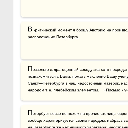
В
 критический момент я брошу Австрию на произво
расположение Петербурга.
П
озвольте ж драгоценный соседушка хотя посредст
познакомиться с Вами, пожать мысленно Вашу учен
Санкт—Петербурга в наш недостойный материк, на
народом т. е. плебейским элементом.    «Письмо к 
П
етербург вовсе не похож на прочие столицы европ
вообще характеризуется своим народом, набрасыва
на Петербурге же нет никакого характера: иностранц