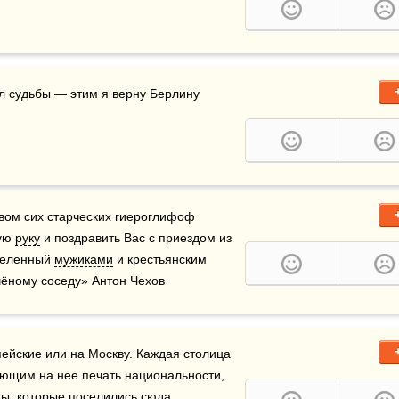
л судьбы — этим я верну Берлину 
вом сих старческих гиероглифоф 
ую 
руку
 и поздравить Вас с приездом из 
селенный 
мужиками
 и крестьянским 
учёному соседу» Антон Чехов
ейские или на Москву. Каждая столица 
ющим на нее печать национальности, 
ы, которые поселились сюда, 