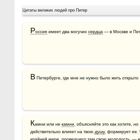
Цитаты великих людей про Питер
Р
оссия
 имеет два могучих 
сердца
 — в Москве и Пе
В
 Петербурге, где мне не нужно было жить открыто и
К
амни или не 
камни
, объясняйте это как хотите, но
действительно влияет на твою 
душу
, формирует ее. 
крайней мере, проведшего там свою 
молодость
, — 