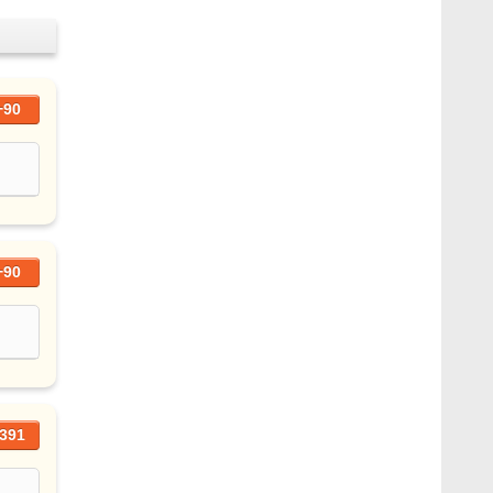
+90
+90
391