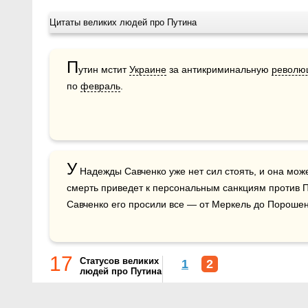
Цитаты великих людей про Путина
П
утин мстит 
Украине
 за антикриминальную 
револю
по 
февраль
.
У
 Надежды Савченко уже нет сил стоять, и она мож
смерть приведет к персональным санкциям против П
Савченко его просили все — от Меркель до Порошен
17
Статусов великих
1
2
людей про Путина