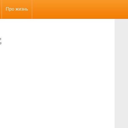
Про жизнь
е
е