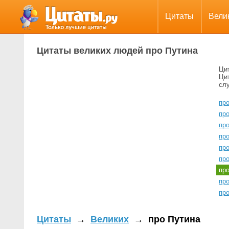
Цитаты
Вели
Цитаты великих людей про Путина
Ци
Ци
сл
пр
пр
про
пр
пр
пр
пр
пр
про
Цитаты
→
Великих
→
про Путина