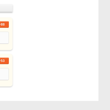
+88
+53