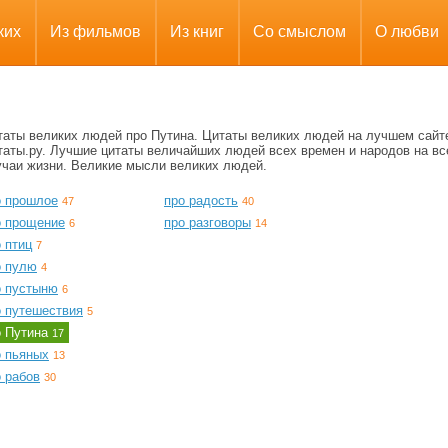
ких
Из фильмов
Из книг
Со смыслом
О любви
таты великих людей про Путина. Цитаты великих людей на лучшем сайт
таты.ру. Лучшие цитаты величайших людей всех времен и народов на вс
учаи жизни. Великие мысли великих людей.
о прошлое
про радость
47
40
о прощение
про разговоры
6
14
 птиц
7
о пулю
4
о пустыню
6
о путешествия
5
о Путина
17
о пьяных
13
 рабов
30