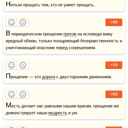
Н
ельзя прощать тем, кто не умеет прощать.
+99
В
 периодическом прощении 
грехов
 на исповеди вижу 
вредный обман, только поощряющий безнравственность и 
уничтожающий опасение перед согрешением.
+74
П
рощение — это 
дорога
 с двусторонним движением.  
+53
М
есть делает нас равными нашим врагам, прощение же 
демонстрирует наши 
мудрость
 и ум.  