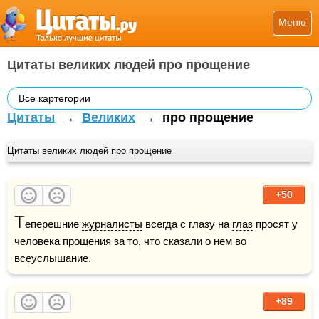
Меню
Цитаты великих людей про прощение
Все картегории
Цитаты
→
Великих
→
про прощение
Цитаты великих людей про прощение
+50
Т
еперешние 
журналисты
 всегда с глазу на 
глаз
 просят у 
человека прощения за то, что сказали о нем во 
всеуслышание.
+89