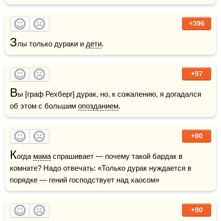
+396
З
лы только дураки и 
дети
.
+97
В
ы [граф Рехберг] дурак, но, к сожалению, я догадался 
об этом с большим 
опозданием
.
+80
К
огда 
мама
 спрашивает — почему такой бардак в 
комнате? Надо отвечать: «Только дурак нуждается в 
порядке — гений господствует над хаосом»  
+90