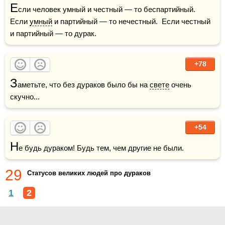
Е
сли человек умный и честный — то беспартийный.  
Если 
умный
 и партийный — то нечестный.  Если честный 
и партийный — то дурак.
+78
З
аметьте, что без дураков было бы на 
свете
 очень 
скучно...
+54
Н
е будь дураком! Будь тем, чем другие не были.
29
Статусов великих людей про дураков
1
2