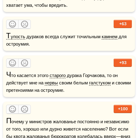
+63
Т
упость
 дураков всегда служит точильным 
камнем
 для 
остроумия.  
+93
Ч
то касается этого 
старого
 дурака Горчакова, то он 
действует мне на 
нервы
 своим белым 
галстуком
 и своими 
претензиями на остроумие.
+100
П
очему у министров жалованье постоянно и независимо 
от того, хорошо или дурно живется населению? Вот если 
бы квота жалованья бюрократов колебалась вверх—вниз 