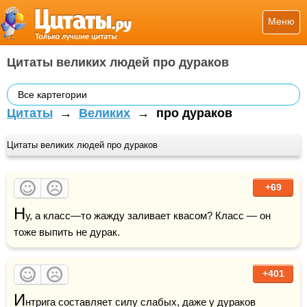
Меню
Цитаты великих людей про дураков
Все картегории
Цитаты
→
Великих
→
про дураков
Цитаты великих людей про дураков
+69
Н
у, а класс—то жажду заливает квасом? Класс — он 
тоже выпить не дурак.
+401
И
нтрига составляет силу слабых, даже у дураков 