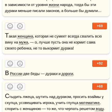
в зависимости от уровня 
жизни
 народа, тогда бы эти 
дураки меньше писали законов, а больше бы думали… 
+69
Т
акая 
женщина
, которая не сумеет всегда свалить всю 
вину на 
мужа
, — о, лучше пусть она не кормит сама 
своего ребенка, не то выкормит дурака! 
+92
В
России
 две беды — дураки и 
дороги
. 
+68
С
тыдить лжеца, шутить над дураком, просить взаймы у 
скупца, усовещивать игрока, учить глупца 
математике
, 
спорить с женщиною — то же, что черпать решетом 
воду
.