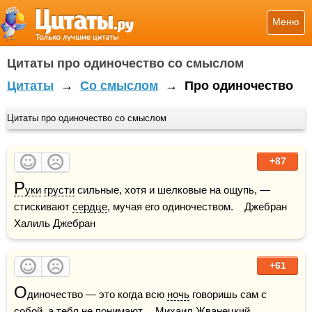
Меню
Цитаты про одиночество со смыслом
Цитаты
→
Со смыслом
→
Про одиночество
Цитаты про одиночество со смыслом
+87
Р
уки
грусти
 сильные, хотя и шелковые на ощупь, — 
стискивают 
сердце
, мучая его одиночеством.    Джебран 
Халиль Джебран
+61
О
диночество — это когда всю 
ночь
 говоришь сам с 
собой, а тебя не понимают.    Михаил Жванецкий