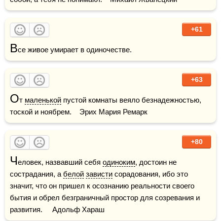
+61
В
се живое умирает в одиночестве.
+63
О
т 
маленькой
 пустой комнаты веяло безнадежностью, 
тоской и ноябрем.    Эрих Мария Ремарк
+80
Ч
еловек, назвавший себя 
одиноким
, достоин не 
сострадания, а 
белой
зависти
 сорадования, ибо это 
значит, что он пришел к осознанию реальности своего 
бытия и обрел безграничный простор для созревания и 
развития.     Адольф Хараш