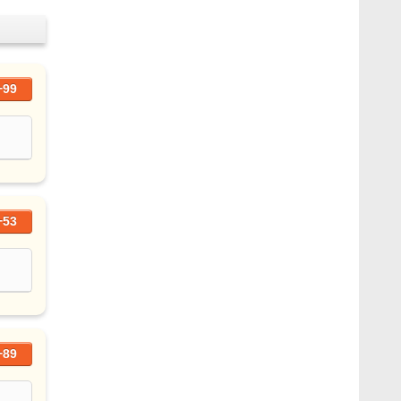
+99
+53
+89