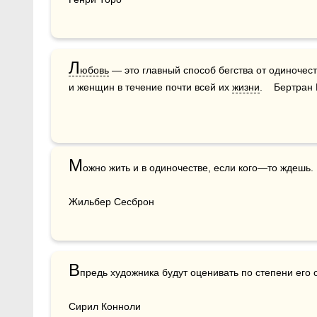
Л
юбовь
 — это главный способ бегства от одиночес
и женщин в течение почти всей их 
жизни
.    Бертран
М
ожно жить и в одиночестве, если кого—то ждешь.

Жильбер Сесброн
В
предь художника будут оценивать по степени его о
Сирил Конноли