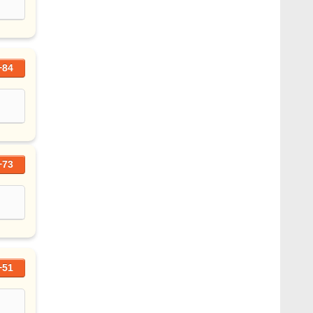
+84
+73
+51