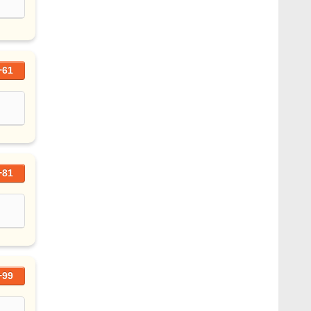
+61
+81
+99