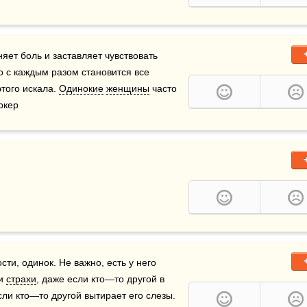
ет боль и заставляет чувствовать 
о с каждым разом становится все 
того искала. 
Одинокие
женщины
 часто 
ркер
ти, одинок. Не важно, есть у него 
и 
страхи
, даже если кто—то другой в 
сли кто—то другой вытирает его слезы. 