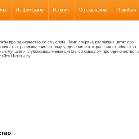
ких
Из фильмов
Из книг
Со смыслом
О любви
таты про одиночество со смыслом. Нами собрана коллекция цитат про
иночество, размышления на тему уединения и отстранения от общества.
мые лучшие и глубокомысленные цитаты со смыслом про одиночество ч
сайте Цитаты.ру.
ство