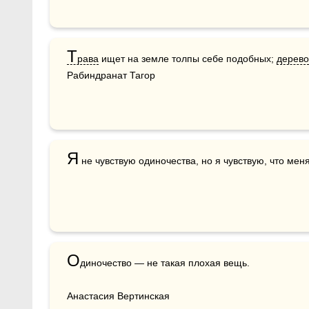
Т
рава
 ищет на земле толпы себе подобных; 
дерево
Рабиндранат Тагор
Я
 не чувствую одиночества, но я чувствую, что мен
О
диночество — не такая плохая вещь. 

Анастасия Вертинская