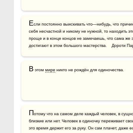
Е
сли постоянно выискивать что—нибудь, что причиня
себя несчастной и никому не нужной, то находить эт
проще и в конце концов не замечаешь, что сама же э
достигают в этом большого мастерства.    Дороти Па
В
 этом 
мире
 никто не рождён для одиночества.
П
отому что на самом деле каждый человек, в сущнос
близкие или нет. Человек в одиночку переживает сво
это время держит его за руку. Он сам плачет, даже е