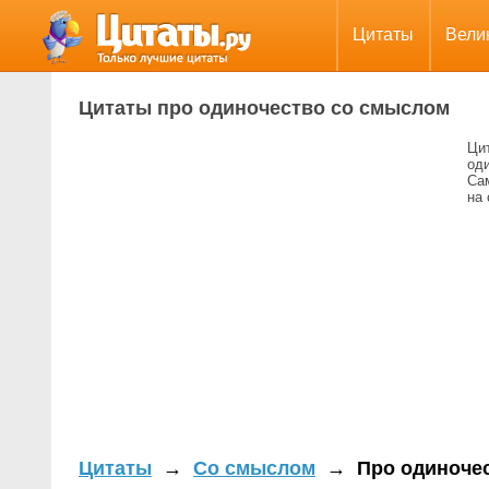
Цитаты
Вели
Цитаты про одиночество со смыслом
Ци
од
Са
на 
Цитаты
→
Со смыслом
→
Про одиноче