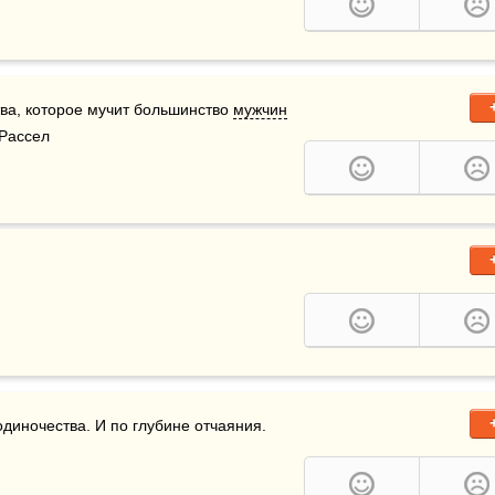
тва, которое мучит большинство 
мужчин
 Рассел
диночества. И по глубине отчаяния.
