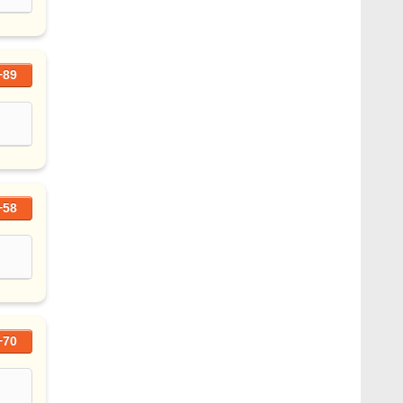
+89
+58
+70