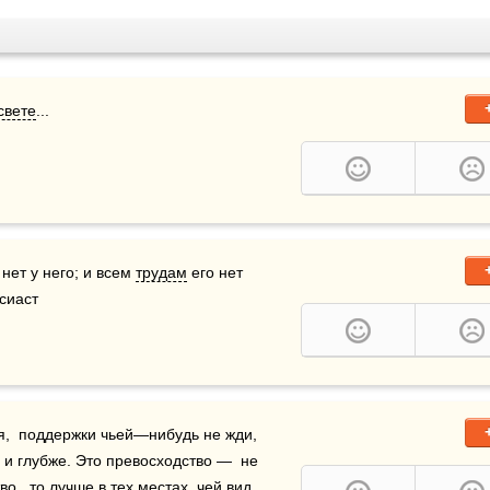
свете
...
 нет у него; и всем 
трудам
 его нет 
исиаст
я,  поддержки чьей—нибудь не жди,  
 и глубже. Это превосходство —  не 
,  то лучше в тех местах, чей вид  