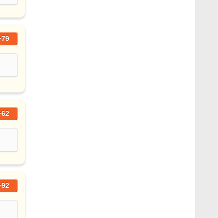
+79
+62
+92