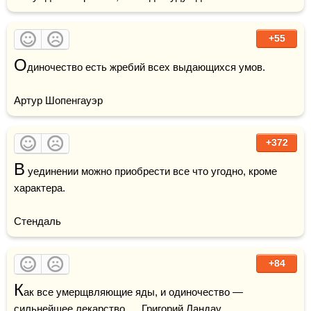
+55
О
диночество есть жребий всех выдающихся умов.

Артур Шопенгауэр
+372
В
 уединении можно приобрести все что угодно, кроме 
характера.

Стендаль
+84
К
ак все умерщвляющие яды, и одиночество — 
сильнейшее 
лекарство
.     Григорий Ландау