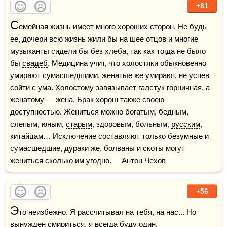
+81
С
емейная жизнь имеет много хороших сторон. Не будь 
ее, дочери всю жизнь жили бы на шее отцов и многие 
музыканты сидели бы без хлеба, так как тогда не было 
бы 
свадеб
. Медицина учит, что холостяки обыкновенно 
умирают сумасшедшими, женатые же умирают, не успев 
сойти с ума. Холостому завязывает галстук горничная, а 
женатому — жена. Брак хорош также своею 
доступностью. Жениться можно богатым, бедным, 
слепым, юным, 
старым
, здоровым, больным, 
русским
, 
китайцам… Исключение составляют только безумные и 
сумасшедшие
, дураки же, болваны и скоты могут 
жениться сколько им угодно.     Антон Чехов 
+56
Э
то неизбежно. Я рассчитывал на тебя, на нас... Но 
вынужден смириться, я всегда буду один.