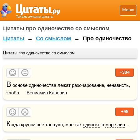
Меню
Цитаты про одиночество со смыслом
Цитаты
→
Со смыслом
→
Про одиночество
Цитаты про одиночество со смыслом
+394
В
 основе одиночества лежат разочарование, 
ненависть
, 
злоба.     Вениамин Каверин
+95
К
огда кругом все танцуют, мне так 
одиноко
 в 
море
лиц
...