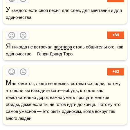
У
 каждого есть своя 
песня
 для слез, для мечтаний и для 
одиночества.    
+89
Я
 никогда не встречал 
партнера
 столь общительного, как 
одиночество.    Генри Дэвид Торо
+62
М
не кажется, люди не должны оставаться одни, потому 
что если вы находите кого—нибудь, кто для вас 
действительно дорог, важно уметь 
прощать
 мелкие 
обиды
, даже если ты не готов идти до конца. Потому что 
самое ужасное — это быть 
одиноким
, когда вокруг так 
много людей.