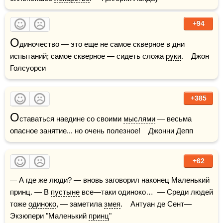
+94
О
диночество — это еще не самое скверное в дни 
испытаний; самое скверное — сидеть сложа 
руки
.    Джон 
Голсуорси
+385
О
ставаться наедине со своими 
мыслями
 — весьма 
опасное занятие... но очень полезное!    Джонни Депп
+62
— А где же люди? — вновь заговорил наконец Маленький 
принц. — В 
пустыне
 все—таки одиноко…  — Среди людей 
тоже 
одиноко
, — заметила 
змея
.    Антуан де Сент—
Экзюпери "Маленький 
принц
"