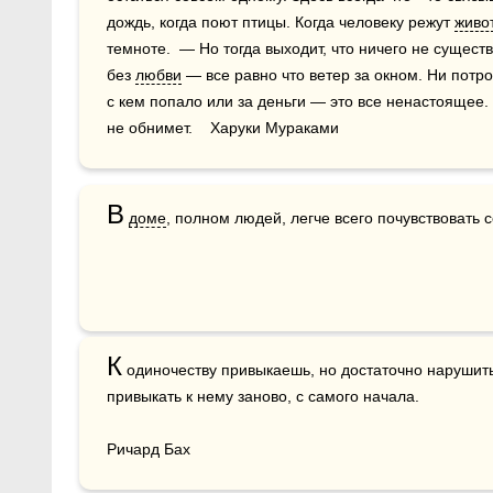
дождь, когда поют птицы. Когда человеку режут 
живо
темноте.  — Но тогда выходит, что ничего не сущест
без 
любви
 — все равно что ветер за окном. Ни потрог
с кем попало или за деньги — это все ненастоящее.
не обнимет.    Харуки Мураками
В
доме
, полном людей, легче всего почувствовать с
К
 одиночеству привыкаешь, но достаточно нарушить 
привыкать к нему заново, с самого начала.

Ричард Бах