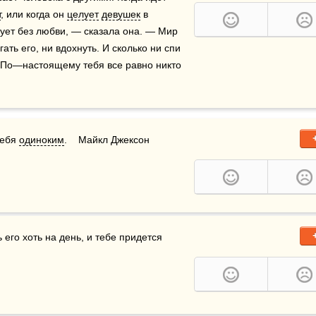
т
, или когда он 
целует
девушек
 в 
вует без любви, — сказала она. — Мир 
ать его, ни вдохнуть. И сколько ни спи 
 По—настоящему тебя все равно никто 
ебя 
одиноким
.    Майкл Джексон
его хоть на день, и тебе придется 