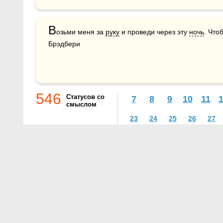
В
озьми меня за 
руку
 и проведи через эту 
ночь
. Чтоб
Брэдбери
546
Статусов со
7
8
9
10
11
смыслом
23
24
25
26
27