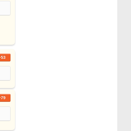
+53
+79