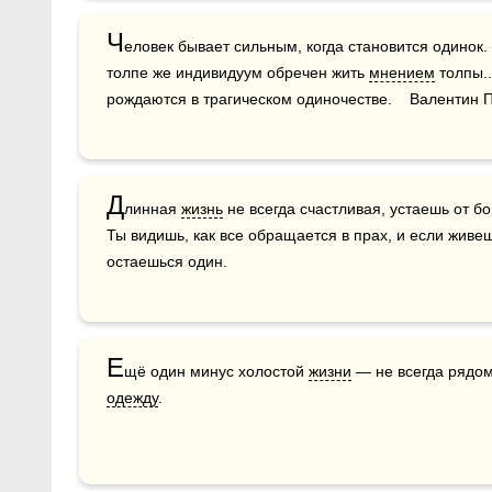
Ч
еловек бывает сильным, когда становится одинок. 
толпе же индивидуум обречен жить 
мнением
 толпы.
рождаются в трагическом одиночестве.    Валентин 
Д
линная 
жизнь
 не всегда счастливая, устаешь от б
Ты видишь, как все обращается в прах, и если живешь
остаешься один.
Е
щё один минус холостой 
жизни
одежду
.