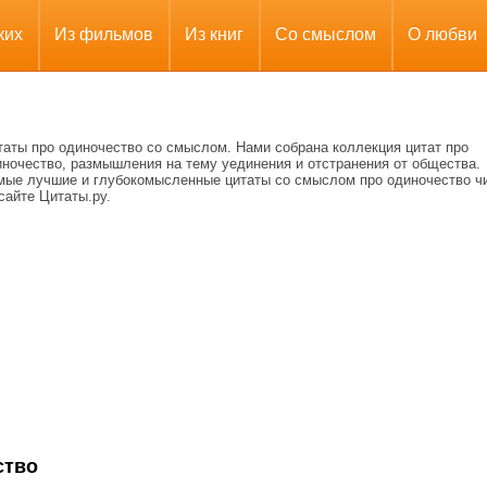
ких
Из фильмов
Из книг
Со смыслом
О любви
таты про одиночество со смыслом. Нами собрана коллекция цитат про
иночество, размышления на тему уединения и отстранения от общества.
мые лучшие и глубокомысленные цитаты со смыслом про одиночество ч
сайте Цитаты.ру.
ство