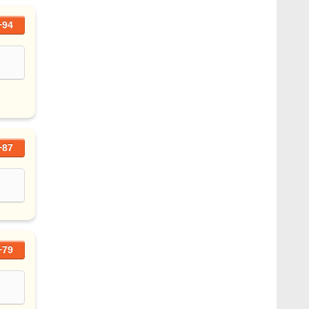
+94
+87
+79