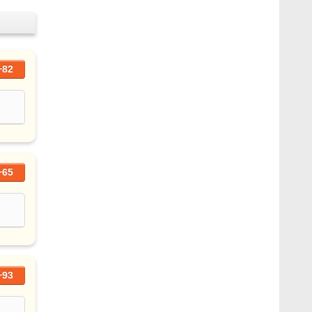
+82
+65
+93