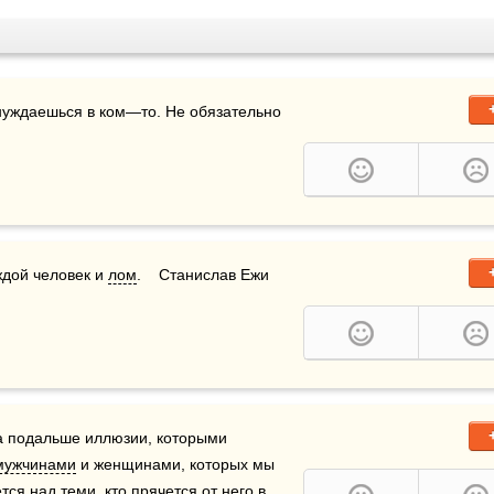
 нуждаешься в ком—то. Не обязательно 
ждой человек и 
лом
.    Станислав Ежи 
а подальше иллюзии, которыми 
мужчинами
 и женщинами, которых мы 
я над теми, кто прячется от него в 