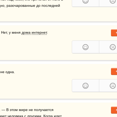
дно, разочарованные до последней 
 Нет, у меня 
дома
интернет
.
не одна.

ает человека с другими. Когда идет 