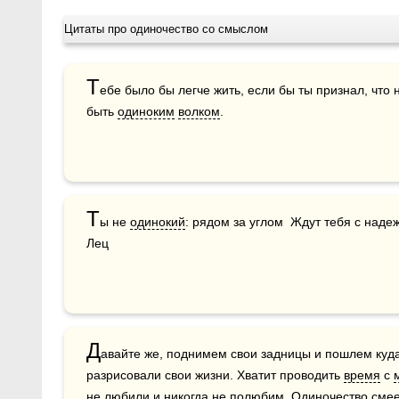
Цитаты про одиночество со смыслом
Т
ебе было бы легче жить, если бы ты признал, что
быть 
одиноким
волком
.
Т
ы не 
одинокий
: рядом за углом  Ждут тебя с наде
Лец
Д
авайте же, поднимем свои задницы и пошлем куд
разрисовали свои жизни. Хватит проводить 
время
 с 
не любили и никогда не полюбим. Одиночество смеетс