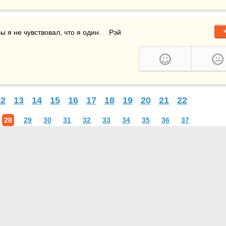
ы я не чувствовал, что я один.    Рэй 
12
13
14
15
16
17
18
19
20
21
22
28
29
30
31
32
33
34
35
36
37