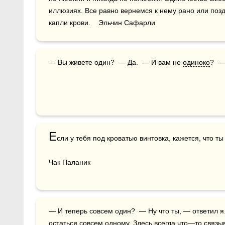
иллюзиях. Все равно вернемся к нему рано или поз
капли крови.    Эльчин Сафарли
— Вы живете один?  — Да.  — И вам не 
одиноко
?  —
Е
сли у тебя под кроватью винтовка, кажется, что ты 
Чак Паланик
— И теперь совсем один?  — Ну что ты, — ответил я. — В этом мире не получается 
остаться совсем одному. Здесь всегда что—то связыв