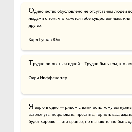
О
диночество обусловлено не отсутствием людей вок
людьми о том, что кажется тебе существенным, или
других.

Карл Густав Юнг
Т
рудно оставаться одной... Трудно быть тем, кто ост
Одри Ниффенеггер
Я
 верю в одно — рядом с вами есть, кому вы нужны.
встряхнуть, поцеловать, простить, терпеть вас, ждат
будет хорошо — это вранье, но я знаю точно быть 
о