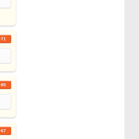
+71
+85
+67