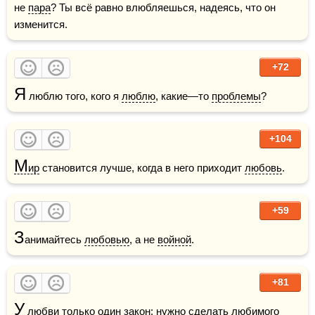
не 
пара
? Ты всё равно влюбляешься, надеясь, что он 
изменится.
+72
Я
 люблю того, кого я 
люблю
, какие—то 
проблемы
?
+104
М
ир
 становится лучше, когда в него приходит 
любовь
.
+59
З
анимайтесь 
любовью
, а не 
войной
.
+81
У
любви
 только один закон: нужно сделать 
любимого