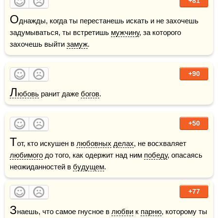
+81
О
днажды, когда ты перестанешь искать и не захочешь 
задумываться, ты встретишь 
мужчину
, за которого 
захочешь выйти 
замуж
.
+90
Л
юбовь
 ранит даже 
богов
.
+50
Т
от, кто искушен в 
любовных
делах
, не восхваляет 
любимого
 до того, как одержит над ним 
победу
, опасаясь 
неожиданностей в 
будущем
.
+77
З
наешь, что самое гнусное в 
любви
 к 
парню
, которому ты 