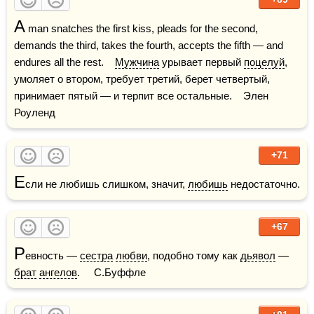
A
 man snatches the first kiss, pleads for the second, 
demands the third, takes the fourth, accepts the fifth — and 
endures all the rest.    
Мужчина
 урывает первый 
поцелуй
, 
умоляет о втором, требует третий, берет четвертый, 
принимает пятый — и терпит все остальные.    Элен 
Роуленд
+71
Е
сли не любишь слишком, значит, 
любишь
 недостаточно.
+67
Р
евность — 
сестра
любви
, подобно тому как 
дьявол
 — 
брат
ангелов
.     С.Буффле