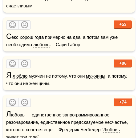
счастливым.
+53
С
екс
 хорош года примерно на два, а потом вам уже 
необходима 
любовь
.    Сари Габор
+86
Я
люблю
 мужчин не потому, что они 
мужчины
, а потому, 
что они не 
женщины
.
+74
Л
юбовь — единственное запрограммированное 
разочарование, единственное предсказуемое несчастье, 
которого хочется еще.    Фредерик Бегбедер "
Любовь
живет три года"    