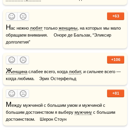
+63
Н
ас нежно 
любят
 только 
женщины
, на которых мы мало 
обращаем внимания.     Оноре де Бальзак, “Эликсир 
долголетия”    
+106
Ж
енщина
 слабее всего, когда 
любит
, и сильнее всего — 
когда любима.    Эрих Остерфельд
+81
М
ежду мужчиной с большим умом и мужчиной с 
большим достоинством я выберу 
мужчину
 с большим 
достоинством.    Шерон Стоун