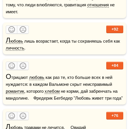
тому, что люди влюбляются, гравитация 
отношения
 не 
имеет. 
+92
Л
юбовь
 лишь возрастает, когда ты сохраняешь себя как 
личность
.
+84
О
трицают 
любовь
 как раз те, кто больше всех в ней 
нуждается: в каждом Вальмоне скрыт неисправимый 
романтик
, которого 
хлебом
 не корми, дай забренчать на 
мандолине.    Фредерик Бегбедер "Любовь живет три года"    
+76
Л
юбовь
травами
 не лечится.     Овидий