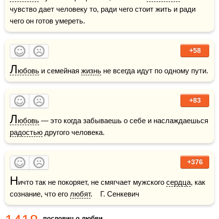
чувство дает человеку то, ради чего стоит жить и ради 
чего он готов умереть.
+58
Л
юбовь
 и семейная 
жизнь
 не всегда идут по одному пути.
+83
Л
юбовь
 — это когда забываешь о себе и наслаждаешься 
радостью
 другого человека.
+376
Н
ичто так не покоряет, не смягчает мужского 
сердца
, как 
сознание, что его 
любят
.    Г. Сенкевич
пословиц о любви