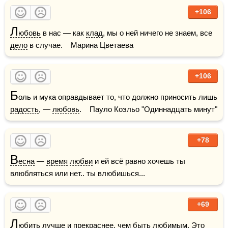
+106
Л
юбовь
 в нас — как 
клад
, мы о ней ничего не знаем, все 
дело
 в случае.    Марина Цветаева
+106
Б
оль и мука оправдывает то, что должно приносить лишь 
радость
, — 
любовь
.    Пауло Коэльо "Одиннадцать минут"  
+78
В
есна
 — 
время
любви
 и ей всё равно хочешь ты 
влюбляться или нет.. ты влюбишься...    
+69
Л
юбить
 лучше и прекраснее, чем быть 
любимым
. Это 