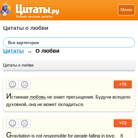
Меню
Цитаты о любви
Все картегории
Цитаты
→
О любви
Цитаты о любви
+76
И
стинная 
любовь
 не знает пресыщения. Будучи всецело 
духовной, она не может охладиться.
+72
G
ravitation is not responsible for people falling in love.    К 