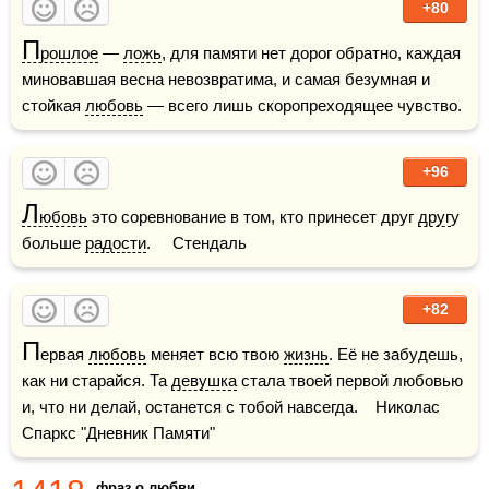
+80
П
рошлое
 — 
ложь
, для памяти нет дорог обратно, каждая 
миновавшая весна невозвратима, и самая безумная и 
стойкая 
любовь
 — всего лишь скоропреходящее чувство.
+96
Л
юбовь
 это соревнование в том, кто принесет друг 
друг
у 
больше 
радости
.     Стендаль
+82
П
ервая 
любовь
 меняет всю твою 
жизнь
. Её не забудешь, 
как ни старайся. Та 
девушка
 стала твоей первой любовью 
и, что ни делай, останется с тобой навсегда.    Николас 
Спаркс "Дневник Памяти"  
фраз о любви