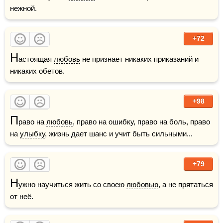
нежной.
+72
Н
астоящая 
любовь
 не признает никаких приказаний и 
никаких обетов.
+98
П
раво на 
любовь
, право на ошибку, право на боль, право 
на 
улыбку
, жизнь дает шанс и учит быть сильными...
+79
Н
ужно научиться жить со своею 
любовью
, а не прятаться 
от неё.