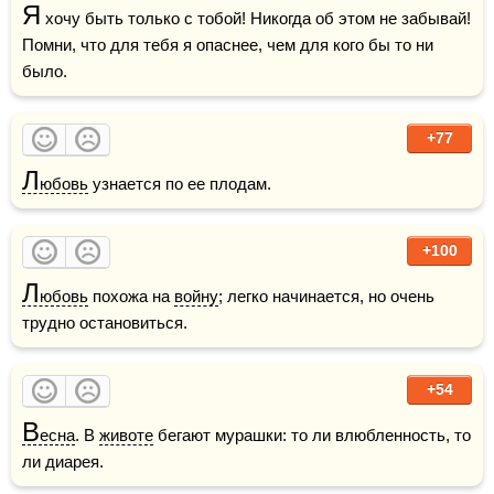
Я
 хочу быть только с тобой! Никогда об этом не забывай! 
Помни, что для тебя я опаснее, чем для кого бы то ни 
было.
+77
Л
юбовь
 узнается по ее плодам.
+100
Л
юбовь
 похожа на 
войну
; легко начинается, но очень 
трудно остановиться.
+54
В
есна
. В 
животе
 бегают мурашки: то ли влюбленность, то 
ли диарея.