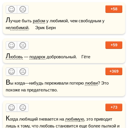
+58
Л
учше быть 
рабом
 у любимой, чем свободным у 
не
любимой
.     Эрик Берн
+59
Л
юбовь
 — 
подарок
 добровольный.    Гёте
+369
В
ы когда—нибудь переживали потерю 
любви
? Это 
похоже на предательство.
+73
К
огда любящий гневается на 
любимую
, это приводит 
лишь к тому, что 
любовь
 становится еще более пылкой и 