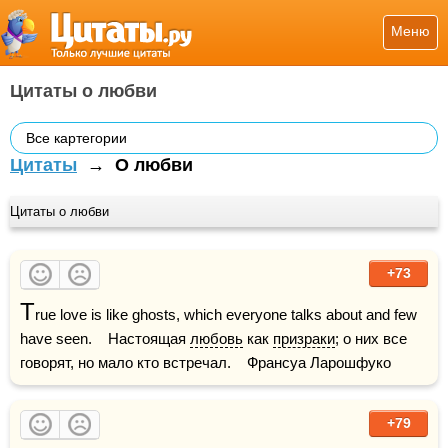
Меню
Цитаты о любви
Все картегории
Цитаты
→
О любви
Цитаты о любви
+73
T
rue love is like ghosts, which everyone talks about and few 
have seen.    Настоящая 
любовь
 как 
призраки
; о них все 
говорят, но мало кто встречал.    Франсуа Ларошфуко
+79