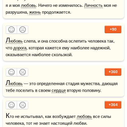
я и моя 
любовь
. Ничего не изменилось. 
Личность
 моя не 
разрушена, 
жизнь
 продолжается.
+90
Л
юбовь
 слепа, и она способна ослепить человека так, 
что 
дорога
, которая кажется ему наиболее надежной, 
оказывается наиболее скользкой.
+360
Л
юбовь
 — это определенная стадия мужества, дающая 
тебе поселить в своем 
сердце
 вторую половину.
+364
К
то не испытывал, как возбуждает 
любовь
 все силы 
человека, тот не знает настоящей любви.    