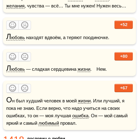
желания
, чувства — всё… Ты мне нужен! Нужен весь…
+52
Л
юбовь
 находят вдвоём, а теряют поодиночке.
+80
Л
юбовь
 — сладкая сердцевина 
жизни
.    Нем.
+67
О
н был худший человек в моей 
жизни
. Или лучший, я 
пока не знаю. Если верно, что надо учиться на своих 
ошибках, то он — моя лучшая 
ошибка
. Он — мой самый 
яркий и самый 
любимый
 провал.
пословиц о любви