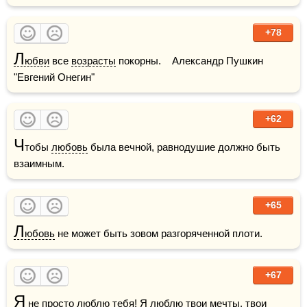
+78
Л
юбви
 все 
возрасты
 покорны.    Александр Пушкин 
"Евгений Онегин"  
+62
Ч
тобы 
любовь
 была вечной, равнодушие должно быть 
взаимным.
+65
Л
юбовь
 не может быть зовом разгоряченной плоти.
+67
Я
 не просто люблю тебя! Я 
люблю
 твои 
мечты
, твои 