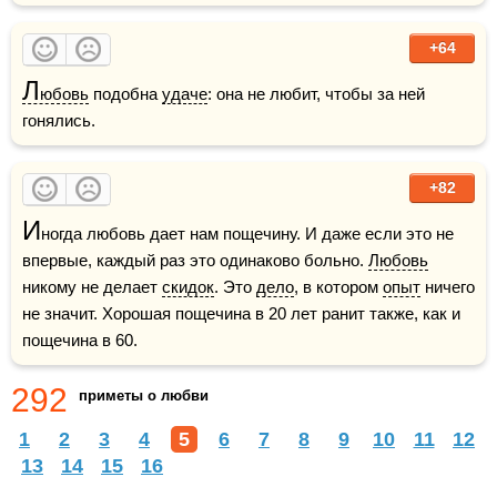
+64
Л
юбовь
 подобна 
удаче
: она не любит, чтобы за ней 
гонялись.
+82
И
ногда любовь дает нам пощечину. И даже если это не 
впервые, каждый раз это одинаково больно. 
Любовь
никому не делает 
скидок
. Это 
дело
, в котором 
опыт
 ничего 
не значит. Хорошая пощечина в 20 лет ранит также, как и 
пощечина в 60.
292
приметы о любви
1
2
3
4
5
6
7
8
9
10
11
12
13
14
15
16