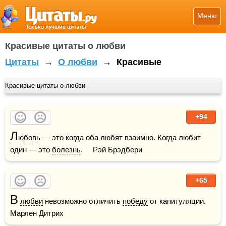
Меню
Красивые цитаты о любви
Цитаты
→
О любви
→
Красивые
Красивые цитаты о любви
+94
Л
юбовь
 — это когда оба любят взаимно. Когда любит 
один — это 
болезнь
.     Рэй Брэдбери
+65
В
любви
 невозможно отличить 
победу
 от капитуляции.     
Марлен Дитрих