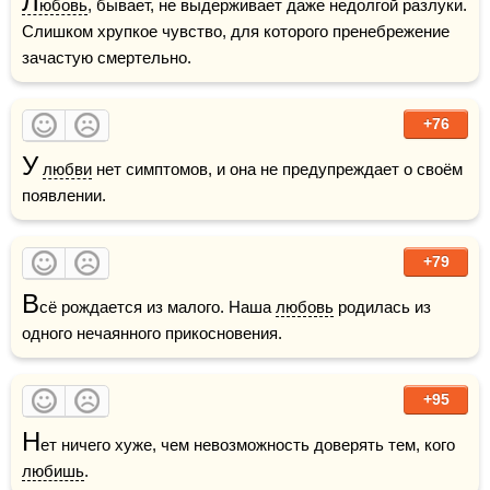
Л
юбовь
, бывает, не выдерживает даже недолгой разлуки. 
Слишком хрупкое чувство, для которого пренебрежение 
зачастую смертельно.
+76
У
любви
 нет симптомов, и она не предупреждает о своём 
появлении.
+79
В
сё рождается из малого. Наша 
любовь
 родилась из 
одного нечаянного прикосновения.
+95
Н
ет ничего хуже, чем невозможность доверять тем, кого 
любишь
.