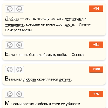
+54
Л
юбовь
 — это то, что случается с 
мужчинами
 и 
женщинами
, которые не знают друг 
друг
а.    Уильям 
Сомерсет Моэм
+51
Е
сли хочешь быть 
любимым
, 
люби
.     Сенека
+100
В
заимная 
любовь
 скрепляется 
детьми
.
+76
М
ы сами растим 
любовь
 и сами ее убиваем.