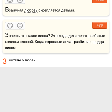
В
заимная 
любовь
 скрепляется детьми.
+78
З
наешь что такое 
весна
? Это когда дети лечат разбитые 
коленки слюной. Когда 
взрослые
 лечат разбитые 
сердца
вином
.
3
цитаты о любви