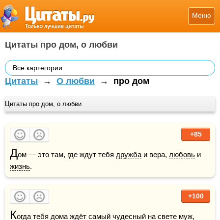
Меню
Цитаты про дом, о любви
Все картегории
Цитаты
→
О любви
→
про дом
Цитаты про дом, о любви
+85
Д
ом — это там, где ждут тебя 
дружба
 и вера, 
любовь
 и 
жизнь
.
+100
К
огда тебя дома ждёт самый чудесный на 
свете
муж
, 