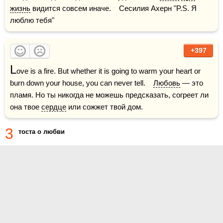
жизнь
 видится совсем иначе.    Сесилия Ахерн "P.S. Я 
люблю тебя"    
+397
L
ove is a fire. But whether it is going to warm your heart or 
burn down your house, you can never tell.    
Любовь
 — это 
пламя. Но ты никогда не можешь предсказать, согреет ли 
она твое 
сердце
 или сожжет твой дом.
3
тоста о любви